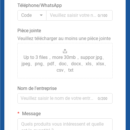
Téléphone/WhatsApp
Code
0/100
Pièce jointe
Veuillez télécharger au moins une pièce jointe
Up to 3 files，more 30mb，suppor jpg、
jpeg、png、pdf、doc、docx、xls、xlsx、
csv、txt
Nom de l'entreprise
0/200
Message