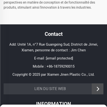
perspectives en matière de conception et de fonctionnalité des
produits, stimulant ainsi l'innovation à travers les industries.
Contact
Add: Unité 1A, n°7 Rue Guangxing Sud, District de Jimei,
Xiamen, personne de contact : Jim Chen
E-mail :
[email protected]
Mobile :
+86-18759290015
Copyright © 2025 par Xiamen Jinen Plastic Co., Ltd.
https://www.jinenplastic.com/service
LIEN DU SITE WEB
https://www.jinenplastic.com/our-company
INFORMATION