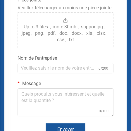
Veuillez télécharger au moins une pièce jointe
Up to 3 files，more 30mb，suppor jpg、
jpeg、png、pdf、doc、docx、xls、xlsx、
csv、txt
Nom de l'entreprise
0/200
Message
0/1000
Envoyer