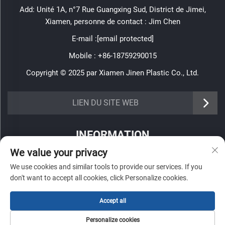
Add: Unité 1A, n°7 Rue Guangxing Sud, District de Jimei,
Xiamen, personne de contact : Jim Chen
E-mail :
[email protected]
Mobile :
+86-18759290015
Copyright © 2025 par Xiamen Jinen Plastic Co., Ltd.
https://www.jinenplastic.com/service
LIEN DU SITE WEB
https://www.jinenplastic.com/our-company
INFORMATION
https://www.jinenplastic.com/solution
We value your privacy
Inscrivez-vous pour recevoir notre newsletter hebdomadaire
https://www.jinenplastic.com/projects
We use cookies and similar tools to provide our services. If you
don't want to accept all cookies, click Personalize cookies.
https://www.jinenplastic.com/news
Accept all
https://www.jinenplastic.com/contact-us
Envoyer
Personalize cookies