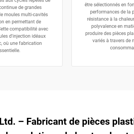
ées aux cycles répétés de
être sélectionnés en fo
 continue de grandes
performances de la pi
 de moules multi-cavités
résistance à la chaleur,
ion en permettant de
polyvalence en mati
Cette compatibilité avec
produire des pièces pl
les d'injection idéaux
variés à travers de 
c, où une fabrication
consommati
sentielle.
 Ltd. – Fabricant de pièces plas