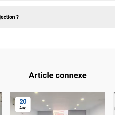
ection ?
Article connexe
20
Aug