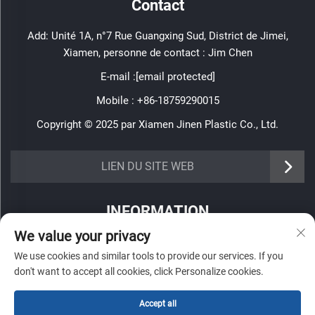
Contact
Add: Unité 1A, n°7 Rue Guangxing Sud, District de Jimei,
Xiamen, personne de contact : Jim Chen
E-mail :
[email protected]
Mobile :
+86-18759290015
Copyright © 2025 par Xiamen Jinen Plastic Co., Ltd.
https://www.jinenplastic.com/service
LIEN DU SITE WEB
https://www.jinenplastic.com/our-company
INFORMATION
https://www.jinenplastic.com/solution
We value your privacy
Inscrivez-vous pour recevoir notre newsletter hebdomadaire
https://www.jinenplastic.com/projects
We use cookies and similar tools to provide our services. If you
don't want to accept all cookies, click Personalize cookies.
https://www.jinenplastic.com/news
https://www.jinenplastic.com/contact-us
Accept all