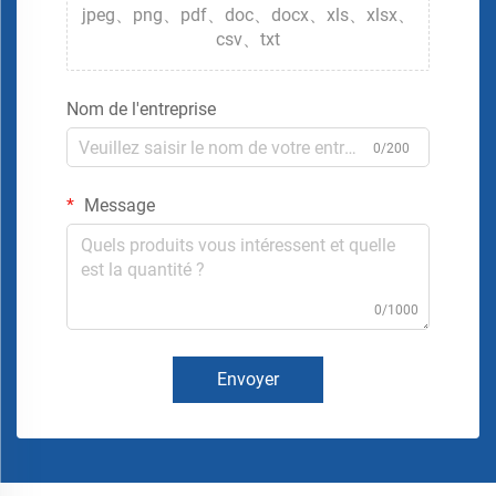
jpeg、png、pdf、doc、docx、xls、xlsx、
csv、txt
Nom de l'entreprise
0/200
Message
0/1000
Envoyer