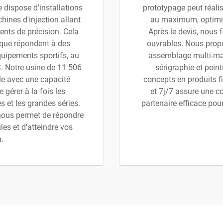
 dispose d'installations
prototypage peut réali
hines d'injection allant
au maximum, optimisa
nts de précision. Cela
Après le devis, nous
ique répondent à des
ouvrables. Nous prop
quipements sportifs, au
assemblage multi-maté
S. Notre usine de 11 506
sérigraphie et pein
le avec une capacité
concepts en produits fi
gérer à la fois les
et 7j/7 assure une c
 et les grandes séries.
partenaire efficace pou
 nous permet de répondre
es et d'atteindre vos
n.