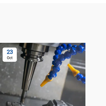
23
2
Oct
Oc