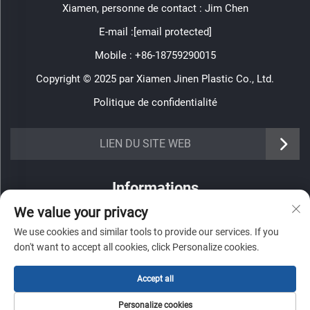
Xiamen, personne de contact : Jim Chen
E-mail :
[email protected]
Mobile :
+86-18759290015
Copyright © 2025 par Xiamen Jinen Plastic Co., Ltd.
Politique de confidentialité
https://www.jinenplastic.com/service
LIEN DU SITE WEB
https://www.jinenplastic.com/our-company
Informations
https://www.jinenplastic.com/solution
We value your privacy
Inscrivez-vous pour recevoir notre newsletter hebdomadaire
https://www.jinenplastic.com/projects
We use cookies and similar tools to provide our services. If you
don't want to accept all cookies, click Personalize cookies.
https://www.jinenplastic.com/news
https://www.jinenplastic.com/contact-us
Accept all
ENVOYER
Personalize cookies