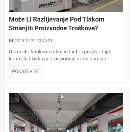
Može Li Razlijevanje Pod Tlakom
Smanjiti Proizvodne Troškove?
2025-10-20 13:40:21
U izrazito konkurentskoj industriji proizvodnje,
kontrola troškova proizvodnje uz osiguranje
kvalitete proizvoda uvijek je bila ključni izazov za
POKAŽI VIŠE
poduzeća. Za proizvođače koji se bave
proizvodnjom plastičnih proizvoda — poput onih
koji proizvode sportsku opremu...