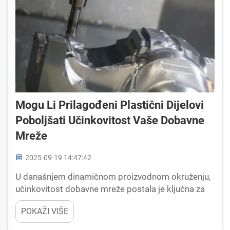
Mogu Li Prilagođeni Plastični Dijelovi
Poboljšati Učinkovitost Vaše Dobavne
Mreže
2025-09-19 14:47:42
U današnjem dinamičnom proizvodnom okruženju,
učinkovitost dobavne mreže postala je ključna za
uspjeh poduzeća u svim industrijama. Zastoji, višak
POKAŽI VIŠE
zaliha, nepravilno uklopljeni dijelovi i visoki troškovi
proizvodnje često pogađaju čak i najbolje