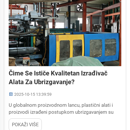
Čime Se Ističe Kvalitetan Izrađivač
Alata Za Ubrizgavanje?
2025-10-15 13:39:59
U globalnom proizvodnom lancu, plastični alati i
proizvodi izrađeni postupkom ubrizgavanjem su
ključni dijelovi koji osiguravaju podršku
POKAŽI VIŠE
industrijama poput opreme za sport, metalnih