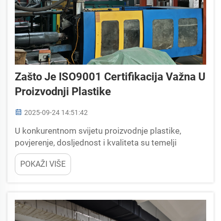
Zašto Je ISO9001 Certifikacija Važna U
Proizvodnji Plastike
2025-09-24 14:51:42
U konkurentnom svijetu proizvodnje plastike,
povjerenje, dosljednost i kvaliteta su temelji
dugoročnog uspjeha. Za poslovne subjekte i
POKAŽI VIŠE
klijente jednako, razlikovanje pouzdanih
proizvođača od ostalih može biti izazov —
pogotovo kada...