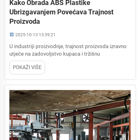
Kako Obrada ABS Plastike
Ubrizgavanjem Povećava Trajnost
Proizvoda
2025-10-13 13:39:21
U industriji proizvodnje, trajnost proizvoda izravno
utječe na zadovoljstvo kupaca i tržišnu
konkurentnost. Za sektore poput opreme za sport,
POKAŽI VIŠE
pribora od metala i industrijskih dijelova, ABS
(akrilonitril butadien stiren) postao je pre...