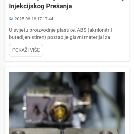
Injekcijskog Prešanja
2025-08-18 17:17:44
U svijetu proizvodnje plastike, ABS (akrilonitril
butadijen-stiren) postao je glavni materijal za
injektiranje, poznat po iznimnoj ravnoteži
POKAŽI VIŠE
mehaničke čvrstoće, fleksibilnosti dizajna i
troškovno učinkovitosti. ABS plasti...