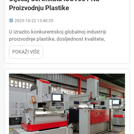
Proizvodnju Plastike
2025-10-22 13:40:35
U izrazito konkurentskoj globalnoj industriji
proizvodnje plastike, dosljednost kvalitete,
standardizacija procesa i povjerenje kupaca postali
POKAŽI VIŠE
su ključni temelji za izdvajanje poduzeća. ISO9001,
kao međunarodno priznati sustav upravljanja
kvalitetom, ...