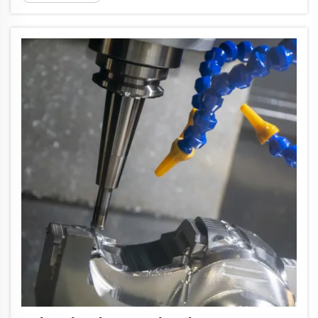
proizvoda i elektronike. Kvalitetan proizvođač alata
za ubrizgavanje ne samo da „proizvodi kalupe“ — on
djeluje kao ...