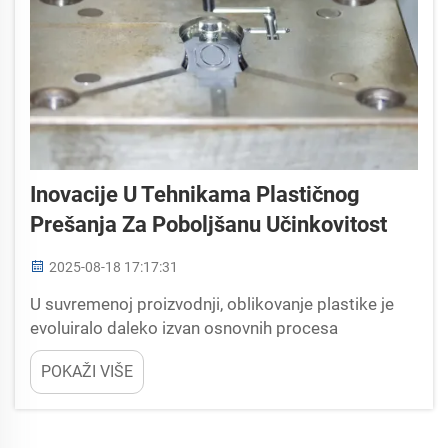
Inovacije U Tehnikama Plastičnog
Prešanja Za Poboljšanu Učinkovitost
2025-08-18 17:17:31
U suvremenoj proizvodnji, oblikovanje plastike je
evoluiralo daleko izvan osnovnih procesa
ubrizgavanja i kompresije, sa stalnim inovacijama u
POKAŽI VIŠE
tehnici oblikovanja plastike koje dovode do bez
presedana poboljšanja u performansama
proizvoda, preciznosti i...