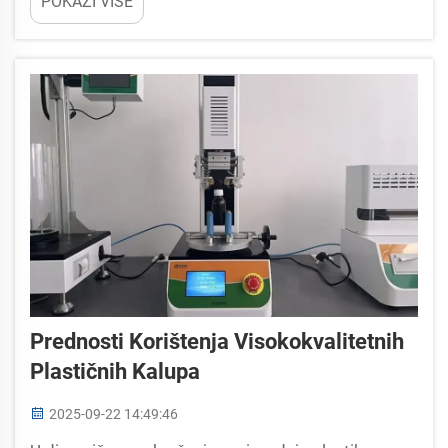
POKAŽI VIŠE
industriji koja izravno utječe na kvalitetu proizvoda,
učinkovitost proizvodnje, t...
Prednosti Korištenja Visokokvalitetnih
Plastičnih Kalupa
2025-09-22 14:49:46