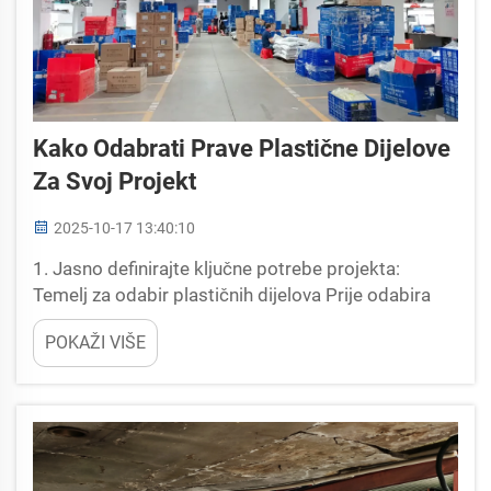
Kako Odabrati Prave Plastične Dijelove
Za Svoj Projekt
2025-10-17 13:40:10
1. Jasno definirajte ključne potrebe projekta:
Temelj za odabir plastičnih dijelova Prije odabira
plastičnih dijelova, definiranje ključnih potreba
POKAŽI VIŠE
projekta je prvi i najvažniji korak. Taj proces izravno
utječe na daljnji odabir materijala...