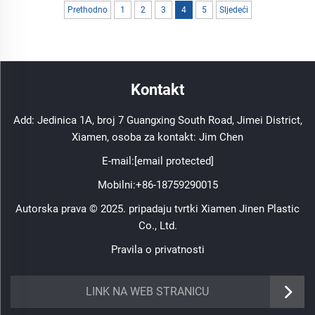
Prethodno
1
2
3
4
5
Sljedeći
Kontakt
Add: Jedinica 1A, broj 7 Guangxing South Road, Jimei District,
Xiamen, osoba za kontakt: Jim Chen
E-mail:
[email protected]
Mobilni:
+86-18759290015
Autorska prava © 2025. pripadaju tvrtki Xiamen Jinen Plastic
Co., Ltd.
Pravila o privatnosti
https://www.jinenplastic.com/service
LINK NA WEB STRANICU