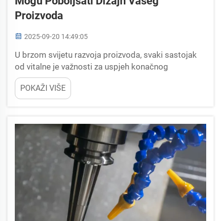
Mogu Poboljšati Dizajn Vašeg
Proizvoda
2025-09-20 14:49:05
U brzom svijetu razvoja proizvoda, svaki sastojak
od vitalne je važnosti za uspjeh konačnog
proizvoda. Među tim sastojcima, prilagođeni
POKAŽI VIŠE
plastični dijelovi postali su igrač promjena, nudeći
neusporedivu fleksibilnost i...