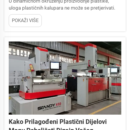
U dinamičnom okruženju proizvodnje plastike,
uloga plastičnih kalupara ne može se pretjerivati.
Kao kamen temeljac proizvodnje, kvaliteta
POKAŽI VIŠE
plastičnih kalupova izravno utječe na svaku fazu
stvaranja plastičnih proizvoda, od preciznog...
Kako Prilagođeni Plastični Dijelovi