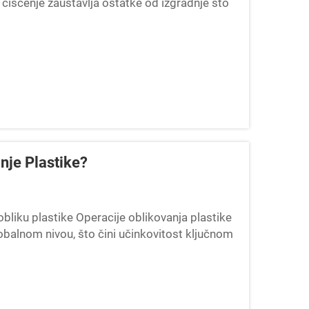
o čišćenje zaustavlja ostatke od izgradnje što
i šupljine...
nje Plastike?
bliku plastike Operacije oblikovanja plastike
balnom nivou, što čini učinkovitost ključnom
pristupi kombinuju...