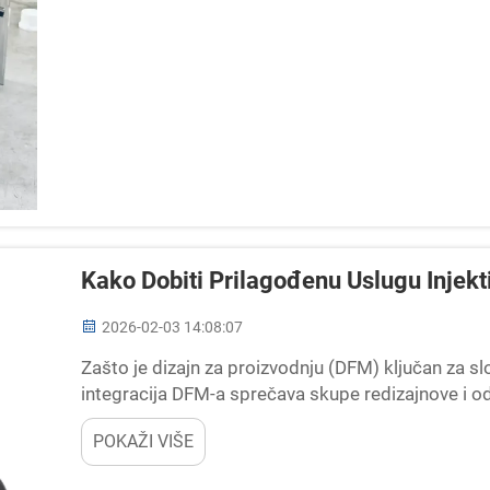
Kako Dobiti Prilagođenu Uslugu Injekt
2026-02-03 14:08:07
Zašto je dizajn za proizvodnju (DFM) ključan za sl
integracija DFM-a sprečava skupe redizajnove i o
od prvog dana je ključno pri radu na komp...
POKAŽI VIŠE