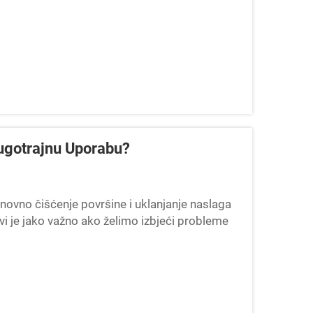
Dugotrajnu Uporabu?
novno čišćenje površine i uklanjanje naslaga
i je jako važno ako želimo izbjeći probleme
i korozije.