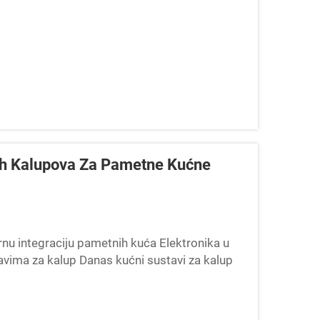
nih Kalupova Za Pametne Kućne
u integraciju pametnih kuća Elektronika u
tavima za kalup Danas kućni sustavi za kalup
) koja zapravo gradi senzore i...