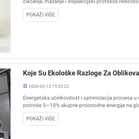
čišćenje, mazanje i inspekcijski protokoli redovit
ubrzava probleme korozije, posebno oko ventilacija 
POKAŽI VIŠE
Koje Su Ekološke Razloge Za Oblikova
2026-02-12 15:32:22
Energetska učinkovitost i optimizacija procesa u o
potroše 5~10% ukupne proizvodne energije na glo
za kontrolu troškova i smanjenje emisija. Moderni 
POKAŽI VIŠE