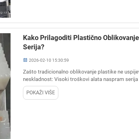
Kako Prilagoditi Plastično Oblikovan
Serija?
2026-02-10 15:30:59
Zašto tradicionalno oblikovanje plastike ne uspi
neskladnost: Visoki troškovi alata naspram serija
obično zauzima većinu početnih troškova u radu ob
POKAŽI VIŠE
variraju...