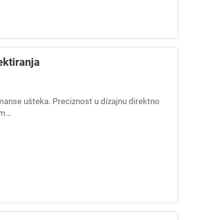
ektiranja
manse ušteka. Preciznost u dizajnu direktno
m...