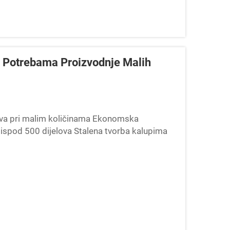
je Potrebama Proizvodnje Malih
jeva pri malim količinama Ekonomska
 ispod 500 dijelova Stalena tvorba kalupima
likovanja plastike. Troškovi alata obično