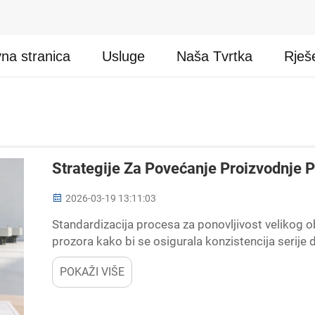
na stranica
Usluge
Naša Tvrtka
Rješ
Strategije Za Povećanje Proizvodnje Pl
2026-03-19 13:11:03
Standardizacija procesa za ponovljivost velikog o
prozora kako bi se osigurala konzistencija serije d
odvajajući fazu ubrizgavanja od pakiranja, pružaj
POKAŽI VIŠE