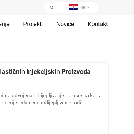
HR
enje
Projekti
Novice
Kontakt
astičnih Injekcijskih Proizvoda
bima odvojena odlijepljivanje i procesna karta
o serije Odvojena odlijepljivanje radi
ući proizvođačima mnogo bolju kontrolu...