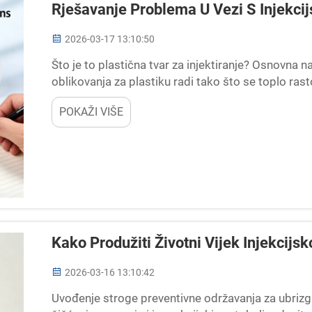
Rješavanje Problema U Vezi S Injekci
2026-03-17 13:10:50
Što je to plastična tvar za injektiranje? Osnovna n
oblikovanja za plastiku radi tako što se toplo ra
dizajnirane kalupce kako bi se proizveli identični 
POKAŽI VIŠE
vlada...
Kako Produžiti Životni Vijek Injekcijs
2026-03-16 13:10:42
Uvođenje stroge preventivne održavanja za ubrizg