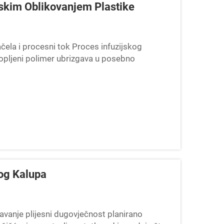
jskim Oblikovanjem Plastike
ačela i procesni tok Proces infuzijskog
stopljeni polimer ubrizgava u posebno
dijelovi u velikim količinama. Ova metoda
kog Kalupa
avanje plijesni dugovječnost planirano