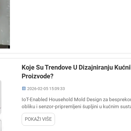
Koje Su Trendove U Dizajniranju Kuć
Proizvode?
2026-02-05 15:09:33
IoT-Enabled Household Mold Design za besprekorn
obliku i senzor-pripremljeni šupljini u kućnim sus
sad uključuju tehnologiju elektronike u obliku (IME
POKAŽI VIŠE