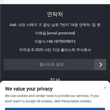
연락처
Add: 샤먼 시메이 구 광싱 남로 7번지 1A동 연락처: 짐 첸
이메일:
[email protected]
이동식:
+86-18759290015
저작권 © 2025 샤먼 지넨 플라스틱 주식회사
https://www.jinenplastic.com/service
웹사이트 링크
https://www.jinenplastic.com/our-company
정보
https://www.jinenplastic.com/solution
We value your privacy
주간 뉴스레터를 받으려면 가입하세요
https://www.jinenplastic.com/projects
We use cookies and similar tools to provide our services. If you
don't want to accept all cookies, click Personalize cookies.
https://www.jinenplastic.com/news