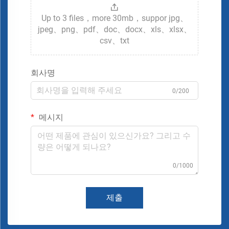
Up to 3 files，more 30mb，suppor jpg、
jpeg、png、pdf、doc、docx、xls、xlsx、
csv、txt
회사명
0/200
메시지
0/1000
제출