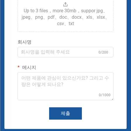
Up to 3 files，more 30mb，suppor jpg、
jpeg、png、pdf、doc、docx、xls、xlsx、
csv、txt
회사명
0/200
메시지
0/1000
제출