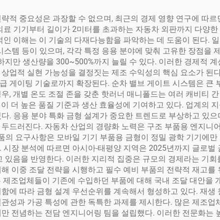
략적 중요성은 과장할 수 없으며, 최근의 경제 영향 연구에 따르면
의료 기기부터 길이가 2미터를 초과하는 자동차 외판까지 다양한 
적인 이해는 이 기술의 다재다능함을 파악하는 데 도움이 된다. 일
 시스템 등이 있으며, 각각 특정 응용 분야에 맞춰 고유한 장점을
하지만 생산량을 300~500%까지 늘릴 수 있다. 이러한 경제적 
 상업적 실현 가능성을 결정짓는 제조 수익성의 핵심 요소가 된다
급 게이팅 기술로까지 확장된다. 순차 밸브 게이트 시스템은 큰 
우, 개별 온도 조절 존을 갖춘 핫러너 매니폴드는 여러 캐비티 간
이 더 높은 품질 기준과 생산 효율성에 기여하고 있다. 업계의 
다. 응용 분야 특화 금형 설계가 중요한 트렌드로 부상하고 있으며
 두드러진다. 자동차 산업의 경량화 노력은 구조 부품용 엔지니어
 제품의 요구사항은 모바일 기기 부품용 금형이 정밀 광학 기기에
 시장 분석에 따르면 아시아-태평양 지역은 2025년까지 글로벌 
하고 있음을 반영한다. 이러한 지리적 집중은 규모의 경제라는 기
대해 이중 조달 전략을 시행하고 필수 예비 부품의 전략적 재고를
 제조업체들이 기존에 수입하던 부품에 대해 국내 조달 대안을 개
려함에 따라 금형 설계 우선순위를 계속해서 형성하고 있다. 재생
일관성과 가공 특성에 관한 독특한 과제를 제시한다. 많은 제조업
에만 전념하는 전담 엔지니어링 팀을 설립했다. 이러한 전문화는 