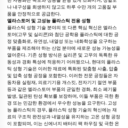
한 자동화는 속도와 성능을 균형 있게 조화시켜, 정밀도
나 내구성을 희생하지 않고도 하루 수만 개의 고품질 부
품을 안정적으로 공급한다.
엘라스토머 및 고성능 플라스틱 전용 성형
플라스틱 성형 기술 분야의 또 다른 핵심 혁신은 엘라스
토머(고무 및 실리콘)와 첨단 공학용 플라스틱에 대한 공
정 맞춤화로, 유연성, 내열성 또는 내화학성을 요구하는
부품을 제조해야 하는 산업 분야에 새로운 성능 가능성을
열어준다. 기존 성형 방식은 실리콘 및 고무의 독특한 유
동성과 경화 특성에 적응하기 어려웠으나, 현대의 플라스
틱 성형 기술은 이러한 재료에 특화된 맞춤형 사출, 압출
및 압축 성형 공정을 포함한다. 이러한 전문 공정들은 자
동차용 실링재, 의료기기용 개스킷, 전자기기 절연 부품
등과 같은 엘라스토머 부품의 균일한 경화, 최소 폐기물
발생, 일관된 탄성 확보를 보장하며, 이들 부품은 극한 환
경 또는 민감한 환경에서 우수한 성능을 요구한다. 고성
능 플라스틱의 경우, 플라스틱 성형 기술의 혁신에는 재
료의 구조적 완전성과 내열성을 유지하는 고온 성형 공정
이 포함되며, 이는 신에너지 배터리 팩 하우징 및 극한 온