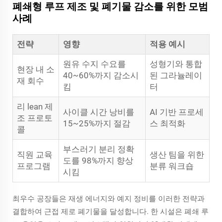
폐쇄형 루프 제조 및 폐기물 감소를 위한 모범
사례
전략
영향
적용 예시
원유 수지 수요를
성형기와 통합
현장 내 소
40~60%까지 감소시
된 그라뉼레이
재 회수
킴
터
리 lean 제
사이클 시간 낭비를
AI 기반 프로세
조 프로토
15~25%까지 절감
스 최적화
콜
부스러기 분리 정확
직원 교육
생산 팀을 위한
도를 98%까지 향상
프로그램
분류 워크숍
시킴
최우수 공장들은 재생 에너지와 예지 정비를 이러한 전략과
결합하여 근접 제로 폐기물을 달성합니다. 한 시설은 폐쇄 루