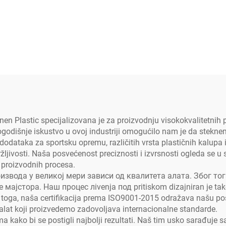
en Plastic specijalizovana je za proizvodnju visokokvalitetnih p
godišnje iskustvo u ovoj industriji omogućilo nam je da stekne
dodataka za sportsku opremu, različitih vrsta plastičnih kalupa 
držljivosti. Naša posvećenost preciznosti i izvrsnosti ogleda s
h proizvodnih procesa.
оизвода у великој мери зависи од квалитета алата. Због т
стора. Наш процес лivenja под pritiskom dizajniran je tako d
d toga, naša certifikacija prema ISO9001-2015 odražava našu po
 alat koji proizvedemo zadovoljava internacionalne standarde.
 kako bi se postigli najbolji rezultati. Naš tim usko sarađuje s