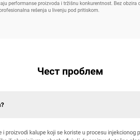
ju performanse proizvoda i tržišnu konkurentnost. Bez obzira da li
profesionalna rešenja u livenju pod pritiskom.
Чест проблем
a?
 i proizvodi kalupe koji se koriste u procesu injekcionog 