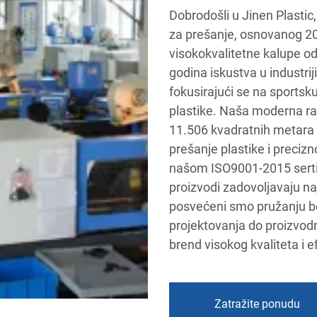
Dobrodošli u Jinen Plasti
za prešanje, osnovanog 20
visokokvalitetne kalupe od
godina iskustva u industrij
fokusirajući se na sportsk
plastike. Naša moderna ra
11.506 kvadratnih metara 
prešanje plastike i preci
našom ISO9001-2015 sertif
proizvodi zadovoljavaju na
posvećeni smo pružanju b
projektovanja do proizvod
brend visokog kvaliteta i 
Zatražite ponudu