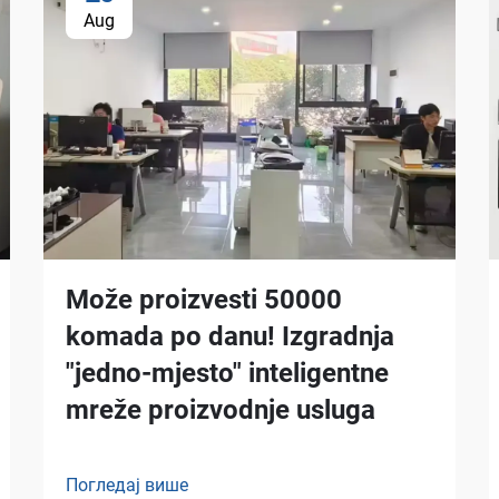
Aug
Može proizvesti 50000
komada po danu! Izgradnja
"jedno-mjesto" inteligentne
mreže proizvodnje usluga
Погледај више