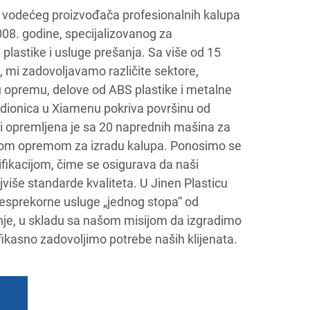
c, vodećeg proizvođača profesionalnih kalupa
08. godine, specijalizovanog za
 plastike i usluge prešanja. Sa više od 15
i, mi zadovoljavamo različite sektore,
u opremu, delove od ABS plastike i metalne
dionica u Xiamenu pokriva površinu od
i opremljena je sa 20 naprednih mašina za
znom opremom za izradu kalupa. Ponosimo se
ikacijom, čime se osigurava da naši
jviše standarde kvaliteta. U Jinen Plasticu
esprekorne usluge „jednog stopa“ od
nje, u skladu sa našom misijom da izgradimo
efikasno zadovoljimo potrebe naših klijenata.