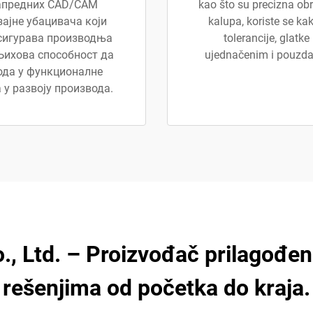
апредних CAD/CAM
kao što su precizna ob
зајне убацивача који
kalupa, koriste se ka
осигурава производња
tolerancije, glatke
Њихова способност да
ujednačenim i pouzd
ода у функционалне
у развоју производа.
., Ltd. – Proizvođač prilagođen
rešenjima od početka do kraja.