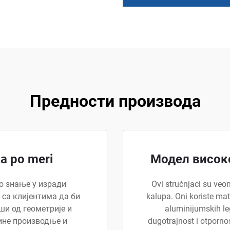
Предности производа
pa po meri
Модел високе
о знање у изради
Ovi stručnjaci su veom
 са клијентима да би
kalupa. Oni koriste mate
ши од геометрије и
aluminijumskih le
ине производње и
dugotrajnost i otporno