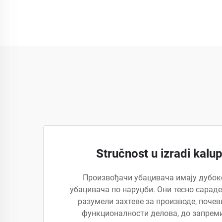
Stručnost u izradi kalu
Произвођачи убацивача имају дубок
убацивача по наруџби. Они тесно сараде
разумели захтеве за производе, почев
функционалности делова, до запрем