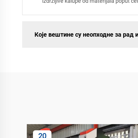
izdržljive kalupe od materijala poput če
Које вештине су неопходне за рад
20