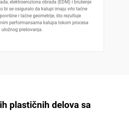
rada, elektroeroziona obrada (EDM) i brušenje
ko bi se osiguralo da kalupi imaju vrlo tačne
 površine i tačne geometrije, što rezultuje
anim performansama kalupa tokom procesa
uložnog prešovanja.
ih plastičnih delova sa