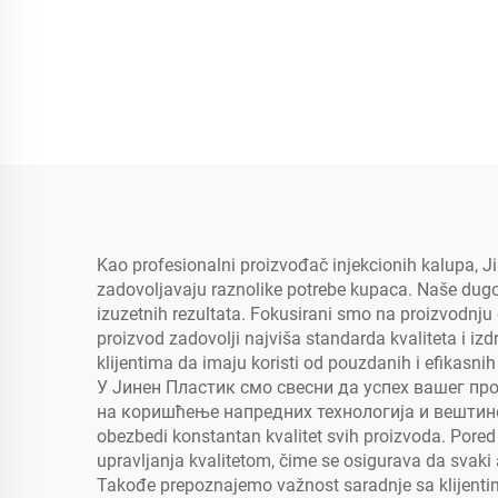
Kao profesionalni proizvođač injekcionih kalupa, Jin
zadovoljavaju raznolike potrebe kupaca. Naše dugo
izuzetnih rezultata. Fokusirani smo na proizvodnju 
proizvod zadovolji najviša standarda kvaliteta i iz
klijentima da imaju koristi od pouzdanih i efikasni
У Јинен Пластик смо свесни да успех вашег пр
на коришћење напредних технологија и вештине мај
obezbedi konstantan kvalitet svih proizvoda. Pore
upravljanja kvalitetom, čime se osigurava da svaki
Takođe prepoznajemo važnost saradnje sa klijentima