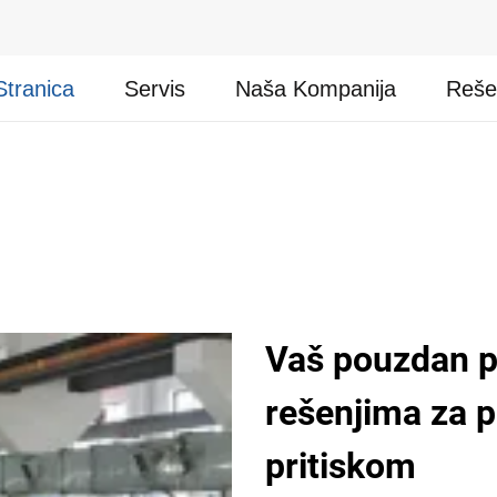
Stranica
Servis
Naša Kompanija
Reše
Vaš pouzdan p
rešenjima za p
pritiskom