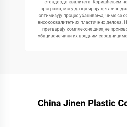
стандарда квалитета. Коришћењем н
програма, могу да креирају детаљне ди
оптимизују процес убацивања, чиме се 
висококвалитетних пластичних делова. 
претварају комплексне дизајне произв
убациваче чини их вредним сарадницима 
China Jinen Plastic Co