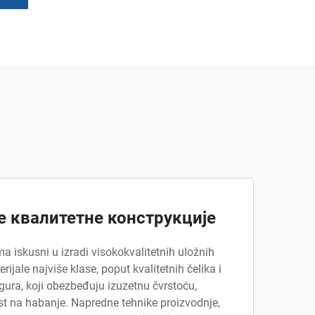
 квалитетне конструкције
a iskusni u izradi visokokvalitetnih uložnih
rijale najviše klase, poput kvalitetnih čelika i
gura, koji obezbeđuju izuzetnu čvrstoću,
st na habanje. Napredne tehnike proizvodnje,