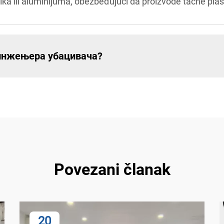
lika ili aluminijuma, obezbeđujući da proizvode tačne pla
 инжењера убацивача?
Povezani članak
20