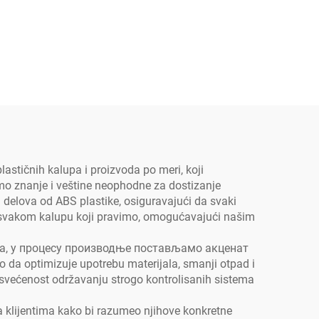
lastičnih kalupa i proizvoda po meri, koji
mo znanje i veštine neophodne za dostizanje
i delova od ABS plastike, osiguravajući da svaki
e u svakom kalupu koji pravimo, omogućavajući našim
ога, у процесу производње постављамо акценат
a optimizuje upotrebu materijala, smanji otpad i
svećenost održavanju strogo kontrolisanih sistema
a klijentima kako bi razumeo njihove konkretne