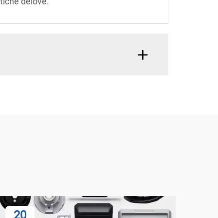
stične delove.
20