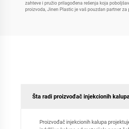
zahteve i pružio prilagođena rešenja koja poboljšava
proizvoda, Jinen Plastic je vaš pouzdan partner za 
Šta radi proizvođač injekcionih kalup
Proizvođač injekcionih kalupa projektuje