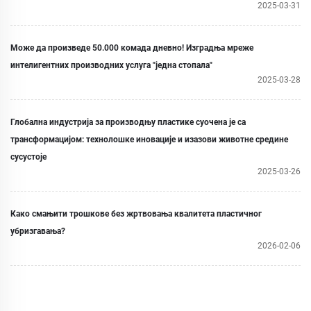
2025-03-31
Може да произведе 50.000 комада дневно! Изградња мреже
интелигентних производних услуга "једна стопала"
2025-03-28
Глобална индустрија за производњу пластике суочена је са
трансформацијом: технолошке иновације и изазови животне средине
сусустоје
2025-03-26
Како смањити трошкове без жртвовања квалитета пластичног
убризгавања?
2026-02-06