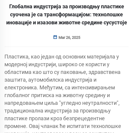
Глобална индустрија за производњу пластике
суочена је са трансформацијом: технолошке
иновације и изазови животне средине сусустоје
Mar 26, 2025
Пластика, као један од основних материјала у
модерној индустрији, широко се користи у
областима као што су паковање, здравствена
заштита, аутомобилска индустрија и
електроника. Међутим, са интензивирањем
глобалног притиска на животну средину и
напредовањем циља "угледно неутралности",
традиционална индустрија за производњу
пластике пролази кроз безпрецедентне
промене. Овај чланак ће испитати технолошке