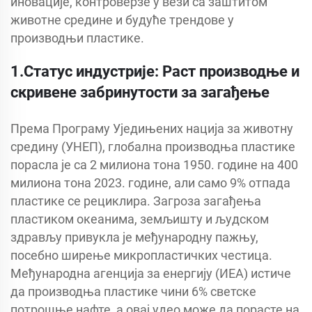
иновације, контроверзе у вези са заштитом
животне средине и будуће трендове у
производњи пластике.
1.Статус индустрије: Раст производње и
скривене забринутости за загађење
Према Програму Уједињених нација за животну
средину (УНЕП), глобална производња пластике
порасла је са 2 милиона тона 1950. године на 400
милиона тона 2023. године, али само 9% отпада
пластике се рециклира. Загроза загађења
пластиком океанима, земљишту и људском
здрављу привукла је међународну пажњу,
посебно ширење микропластичких честица.
Међународна агенција за енергију (ИЕА) истиче
да производња пластике чини 6% светске
потрошње нафте, а овај удео може да порасте на