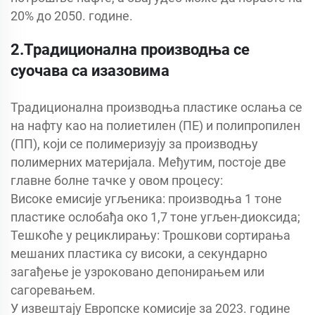
20% до 2050. године.
2.Традиционална производња се
суочава са изазовима
Традиционална производња пластике ослања се
на нафту као на полиетилен (ПЕ) и полипропилен
(ПП), који се полимеризују за производњу
полимерних материјала. Међутим, постоје две
главне болне тачке у овом процесу:
Високе емисије угљеника: производња 1 тоне
пластике ослобађа око 1,7 тоне угљен-диоксида;
Тешкоће у рециклирању: Трошкови сортирања
мешаних пластика су високи, а секундарно
загађење је узроковано депонирањем или
сагоревањем.
У извештају Европске комисије за 2023. године