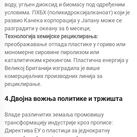
воду, угљен диоксид и биомасу под одређеним
условима. ПХБХ (полихидроксијалканоат) који је
развио Канека корпорација у Јапану може се
разградити у океану за 6 месеци;
Технологија хемијске рециклирања:
преображавање отпада пластике у гориво или
мономерне сировине пиролизом или
каталитичким крекингом. Пластична енергија у
Великој Британији изградила је више
комерцијалних производних линија за
рециклирање.
4.Двојна вожња политике и тржишта
Владе различитих земаља промовишу
трансформацију индустрије кроз прописе:
Директива ЕУ о пластици за једнократну