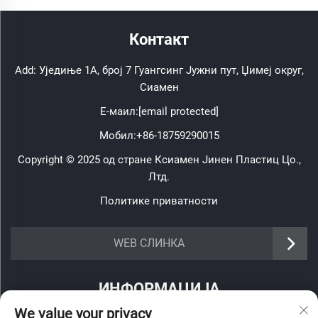
Контакт
Add: Уједиње 1А, број 7 Гуангсинг Јужни пут, Џимеј округ,
Сиамен
Е-маил:
[email protected]
Мобил:
+86-18759290015
Copyright © 2025 од стране Ксиамен Јинен Пластиц Цо.,
Лтд.
Политике приватности
https://www.jinenplastic.com/service
WEB СЛИНКА
https://www.jinenplastic.com/our-company
ИНФОРМАЦИЈА
https://www.jinenplastic.com/solution
We value your privacy