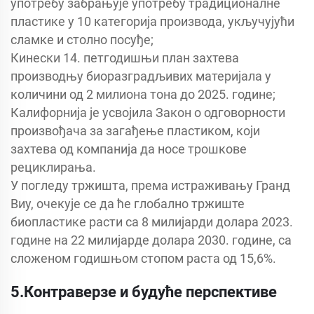
употребу забрањује употребу традиционалне
пластике у 10 категорија производа, укључујући
сламке и столно посуђе;
Кинески 14. петгодишњи план захтева
производњу биоразградљивих материјала у
количини од 2 милиона тона до 2025. године;
Калифорнија је усвојила Закон о одговорности
произвођача за загађење пластиком, који
захтева од компанија да носе трошкове
рециклирања.
У погледу тржишта, према истраживању Гранд
Виу, очекује се да ће глобално тржиште
биопластике расти са 8 милијарди долара 2023.
године на 22 милијарде долара 2030. године, са
сложеном годишњом стопом раста од 15,6%.
5.Контраверзе и будуће перспективе