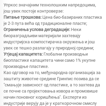
Упркос значајним технолошким напредоцима,
још увек постоје контроверзе:
Питање трошкова:
Цена био-базираних пластика
је 2-3 пута већа од традиционалне пласте;
Ограничења услова деградације:
Неки
биоразградљиви материјали захтевају
индустријска компостирачка окружења и још
увек се тешко разлагају у природној средини;
Утјецај капацитета:
Глобални производњи
биопластике капацитета чини само 1% укупне
производње пластике.
Као одговор на то, међународна организација за
заштиту животне средине Гринпис позива да се
"смањује зависност од пластике, а то захтева да
се почне са пројектовања извора и промовише
начин поновног коришћења". Експерти из
индустрије верују да је у краткорочном смислу