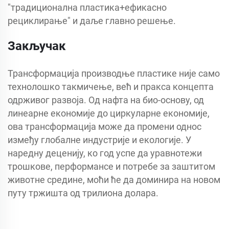
"традиционална пластика+ефикасно
рециклирање" и даље главно решење.
Закључак
Трансформација производње пластике није само
технолошко такмичење, већ и пракса концепта
одрживог развоја. Од нафта на био-основу, од
линеарне економије до циркуларне економије,
ова трансформација може да промени однос
између глобалне индустрије и екологије. У
наредну деценију, ко год успе да уравнотежи
трошкове, перформансе и потребе за заштитом
животне средине, моћи ће да доминира на новом
путу тржишта од трилиона долара.