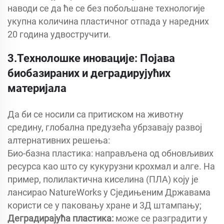
наводи се да ће се без побољшане технологије
укупна количина пластичног отпада у наредних
20 година удвостручити.
3.Технолошке иновације: Појава
биобазираних и деградирујућих
материјала
Да би се носили са притиском на животну
средину, глобална предузећа убрзавају развој
алтернативних решења:
Био-базна пластика: направљена од обновљивих
ресурса као што су кукурузни крохмал и алге. На
пример, полилактична киселина (ПЛА) коју је
лансирао NatureWorks у Сједињеним Државама
користи се у паковању хране и 3Д штампању;
Деградирајућа пластика:
може се разградити у