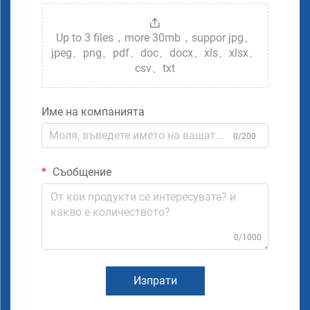
Up to 3 files，more 30mb，suppor jpg、
jpeg、png、pdf、doc、docx、xls、xlsx、
csv、txt
Име на компанията
0/200
Съобщение
0/1000
Изпрати