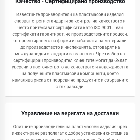
Качество - Сертифицирано производство
Известните производители на пластмасови изделия
спазват строги стандарти за контрол на качеството и
често притежават сертификати като ISO 9001. Тези
сертификати гарантират, че производствените процеси,
от проектирането на форми и набавката на материали
до производството и инспекцията, отговарят на
международни стандарти за качество. Чрез избор на
сертифициран производител клиентите могат да бъдат
уверени в постоянството на качеството и надеждността
на получените пластмасови компоненти, което
намалява риска от повреди на продуктите и свързаните
с тях разходи.
Управление на веригата на доставки
Опитните производители на пластмасови изделия чрез
инжектиране разполагат с добре установени системи за
управление на веригата на доставки. Те набавят