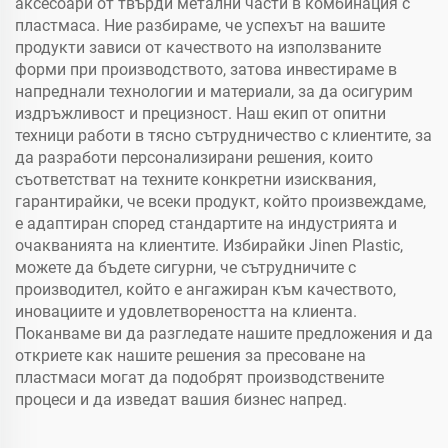
аксесоари от твърди метални части в комбинация с
пластмаса. Ние разбираме, че успехът на вашите
продукти зависи от качеството на използваните
форми при производството, затова инвестираме в
напреднали технологии и материали, за да осигурим
издръжливост и прецизност. Наш екип от опитни
техници работи в тясно сътрудничество с клиентите, за
да разработи персонализирани решения, които
съответстват на техните конкретни изисквания,
гарантирайки, че всеки продукт, който произвеждаме,
е адаптиран според стандартите на индустрията и
очакванията на клиентите. Избирайки Jinen Plastic,
можете да бъдете сигурни, че сътрудничите с
производител, който е ангажиран към качеството,
иновациите и удовлетвореността на клиента.
Поканваме ви да разгледате нашите предложения и да
откриете как нашите решения за пресоване на
пластмаси могат да подобрят производствените
процеси и да изведат вашия бизнес напред.