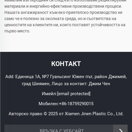
намалим въглеродния си след като използваме рециклируеми
материали и енергийно-ефективни производствени процеси.
Нашата ангажираност към еко-приятелско производство не
само че е полезно за околната среда, но и съответства на
ценностите на клиентите ни, които поставят устойчивостта на
първо място.
КОНТАКТ
Add: Единица 1A, №7 Гуаньсинг Южен път, район Джимей,
град Шиямен, Лицо за контакт: Джим Чен
Имейл:
[email protected]
Мобилен:
+86-18759290015
Авторско право © 2025 от Xiamen Jinen Plastic Co., Ltd.
https://www.jinenplastic.com/service
ВРЪЗКА С УЕБСАЙТ