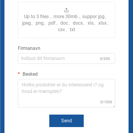
Up to 3 files，more 30mb，suppor jpg、
jpeg、png、pdf、doc、docx、xls、xlsx、
csv、txt
Firmanavn
0/200
Besked
0/1000
Send