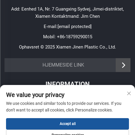
Add: Eenhed 1A, Nr. 7 Guangxing Sydvej, Jimei-distriktet,
Xiamen Kontaktmand: Jim Chen
E-mail:
[email protected]
Mobil:
+86-18759290015
Ophavsret © 2025 Xiamen Jinen Plastic Co., Ltd.
https://www.jinenplastic.com/service
HJEMMESIDE LINK
https://www.jinenplastic.com/our-company
INFORMATION
https://www.jinenplastic.com/solution
We value your privacy
Tilmeld dig for at modtage vores ugentlige nyhedsbrev
https://www.jinenplastic.com/projects
We use cookies and similar tools to provide our services. If you
don't want to accept all cookies, click Personalize cookies.
https://www.jinenplastic.com/news
Accept all
https://www.jinenplastic.com/contact-us
Send