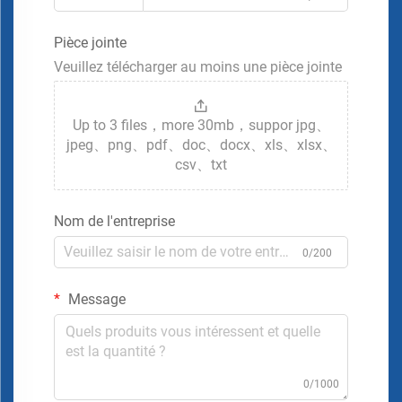
Pièce jointe
Veuillez télécharger au moins une pièce jointe
Up to 3 files，more 30mb，suppor jpg、
jpeg、png、pdf、doc、docx、xls、xlsx、
csv、txt
Nom de l'entreprise
0/200
Message
0/1000