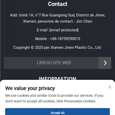
Contact
Add: Unité 1A, n°7 Rue Guangxing Sud, District de Jimei,
Xiamen, personne de contact : Jim Chen
E-mail :
[email protected]
Mobile :
+86-18759290015
Copyright © 2025 par Xiamen Jinen Plastic Co., Ltd.
https://www.jinenplastic.com/service
LIEN DU SITE WEB
https://www.jinenplastic.com/our-company
INFORMATION
https://www.jinenplastic.com/solution
We value your privacy
Inscrivez-vous pour recevoir notre newsletter hebdomadaire
https://www.jinenplastic.com/projects
We use cookies and similar tools to provide our services. If you
don't want to accept all cookies, click Personalize cookies.
https://www.jinenplastic.com/news
Accept all
https://www.jinenplastic.com/contact-us