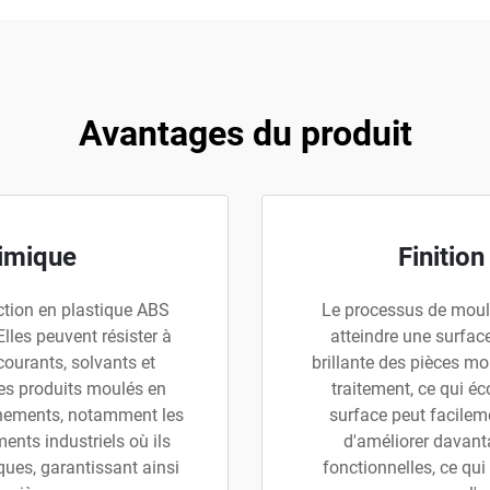
Avantages du produit
imique
Finitio
ction en plastique ABS
Le processus de moula
lles peuvent résister à
atteindre une surface
ourants, solvants et
brillante des pièces m
les produits moulés en
traitement, ce qui é
nnements, notamment les
surface peut facileme
ments industriels où ils
d'améliorer davant
ques, garantissant ainsi
fonctionnelles, ce qui