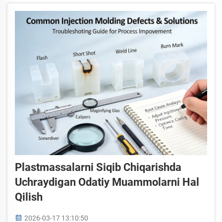
darajada oshirishning asosidir. Dizayndagi aniqlik
bevosita tsikl tezligini, detallarning sifatini va
xarajatlarni belgilaydi...
Plastmassalarni Siqib Chiqarishda
Uchraydigan Odatiy Muammolarni Hal
Qilish
2026-03-17 13:10:50