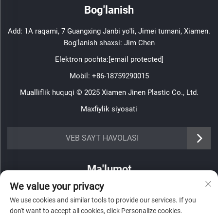
Bog'lanish
Add: 1A raqami, 7 Guangxing Janbi yo'li, Jimei tumani, Xiamen.
Bog'lanish shaxsi: Jim Chen
Elektron pochta:
[email protected]
Mobil:
+86-18759290015
Mualliflik huquqi © 2025 Xiamen Jinen Plastic Co., Ltd.
Maxfiylik siyosati
https://www.jinenplastic.com/service
VEB SAYT HAVOLASI
https://www.jinenplastic.com/our-company
Ma'lumot
https://www.jinenplastic.com/solution
We value your privacy
Haftalik yangiliklarimizni olish uchun ro'yxatdan o'ting
https://www.jinenplastic.com/projects
We use cookies and similar tools to provide our services. If you
don't want to accept all cookies, click Personalize cookies.
https://www.jinenplastic.com/news