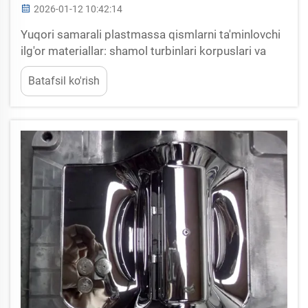
2026-01-12 10:42:14
Yuqori samarali plastmassa qismlarni ta'minlovchi
ilg'or materiallar: shamol turbinlari korpuslari va
quyosh modullari uchun biologik asosdagi va qayta
Batafsil ko'rish
ishlangan polimerlar. Biologik asosdagi polimerlar
va qayta ishlangan rezinlarga o'tish, biz korpuslarni
qanday qurishimizda katta farq yaratmoqda...