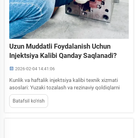
Uzun Muddatli Foydalanish Uchun
Injektsiya Kalibi Qanday Saqlanadi?
2026-02-04 14:41:06
Kunlik va haftalik injektsiya kalibi texnik xizmati
asoslari: Yuzaki tozalash va rezinaviy qoldiqlarni
olib tashlash. Plastik qoldiqlarini kunlik ravishda
Batafsil ko'rish
olib tashlash — bu maydonchalar hosil bo'lishi,
o'lcham nuqsonlari va korroziya kabi
muammolardan qochish uchun juda muhim...