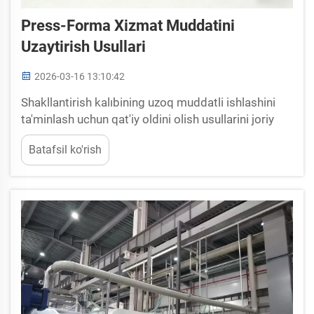
Press-Forma Xizmat Muddatini
Uzaytirish Usullari
2026-03-16 13:10:42
Shakllantirish kalıbining uzoq muddatli ishlashini
ta'minlash uchun qat'iy oldini olish usullarini joriy
etish. Rejalashtirilgan tozalash, moylash va
Batafsil ko'rish
tekshirish protokollari. Doimiy tozalash
ventilyatsiya teshigicha va shakllantirish bo'shlig'i
atrofida korroziya muammolarini tezlashtiruvchi
qoldiqlarning yig'ilishini to'xtatadi...