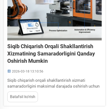
Siqib Chiqarish Orqali Shakllantirish
Xizmatining Samaradorligini Qanday
Oshirish Mumkin
2026-03-18 13:10:56
Siqib chiqarish orqali shakllantirish xizmati
samaradorligini maksimal darajada oshirish uchun
kalıb dizaynini optimallashtiring. Ajoyib kalıb
Batafsil ko'rish
muhandisligi — siqib chiqarish orqali shakllantirish
xizmati operatsiyalarida samaradorlikni maksimal