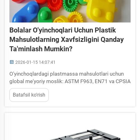
Bolalar O'yinchoqlari Uchun Plastik
Mahsulotlarning Xavfsizligini Qanday
Ta'minlash Mumkin?
2026-01-15 14:07:41
O'yinchoqlardagi plastmassa mahsulotlari uchun
global me'yoriy moslik: ASTM F963, EN71 va CPSIA
— plastik o'yinchoqlar xavfsizligini tartibga soluvchi
Batafsil ko'rish
asosiy standartlar. O'yinchoq ishlab chiqaruvchilar
dunyo bo'ylab xavfsizlik qoidalariga rioya etishda
katta qiyinchiliklarga duch keladi. Birinchi navbatda
AQSH bozorini ko'rib chiqing. ASTM F963
standarti...