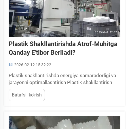
Plastik Shakllantirishda Atrof-Muhitga
Qanday E'tibor Beriladi?
2026-02-12 15:32:22
Plastik shakllantirishda energiya samaradorligi va
jarayonni optimallashtirish Plastik shakllantirish
operatsiyalari jahonda umumiy ishlab chiqarish
Batafsil ko'rish
energiyasining 5–10% ini iste'mol qiladi; shu
sababli xarajatlarni nazorat qilish hamda gazlarning
chiqarilishini kamaytirish uchun samaradorlik juda
muhimdir. Zamonaviy yondashuvlar ilg'or ...