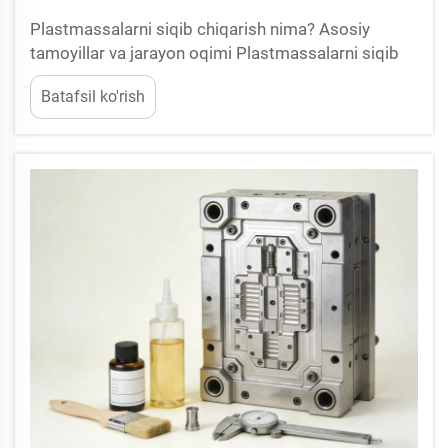
Plastmassalarni siqib chiqarish nima? Asosiy
tamoyillar va jarayon oqimi Plastmassalarni siqib
chiqarish jarayoni — bir xil detallarni katta miqdorda
Batafsil ko'rish
ishlab chiqarish uchun issiq eritilgan polimerlarni
maxsus loyihalangan kalıplarga siqib chiqarish
usulidir. Bu usul...