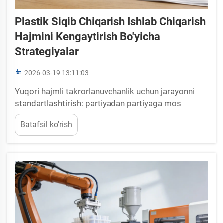
Plastik Siqib Chiqarish Ishlab Chiqarish
Hajmini Kengaytirish Bo'yicha
Strategiyalar
2026-03-19 13:11:03
Yuqori hajmli takrorlanuvchanlik uchun jarayonni
standartlashtirish: partiyadan partiyaga mos
kelishni ta'minlash uchun ajratilgan shakllantirish va
Batafsil ko'rish
jarayon oynasi xaritalash. Ajratilgan shakllantirish —
to'ldirish bosqichidan alohida injektsiya bosqichini
ajratish orqali ishlab chiqaruvchilarga ancha yaxshi
nazorat imkoniyati beradi...