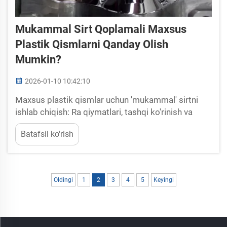
Mukammal Sirt Qoplamali Maxsus
Plastik Qismlarni Qanday Olish
Mumkin?
2026-01-10 10:42:10
Maxsus plastik qismlar uchun 'mukammal' sirtni
ishlab chiqish: Ra qiymatlari, tashqi ko'rinish va
funktsional ishlash talablari o'rtasidagi muvozanat.
Batafsil ko'rish
Maxsus plastik qismlar uchun "mukammal" sirt
qoplamasi tushunchasi barcha sohalarga mos
kelmaydi. Bunda...
Oldingi
1
2
3
4
5
Keyingi