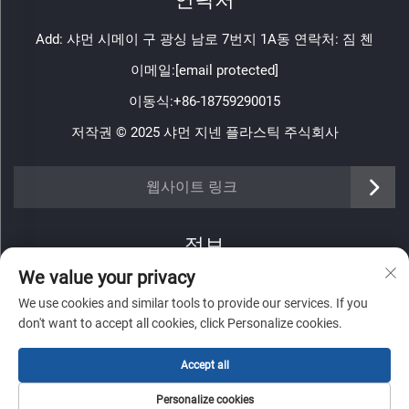
Add: 샤먼 시메이 구 광싱 남로 7번지 1A동 연락처: 짐 첸
이메일:
[email protected]
이동식:
+86-18759290015
저작권 © 2025 샤먼 지넨 플라스틱 주식회사
https://www.jinenplastic.com/service
웹사이트 링크
https://www.jinenplastic.com/our-company
정보
https://www.jinenplastic.com/solution
We value your privacy
주간 뉴스레터를 받으려면 가입하세요
https://www.jinenplastic.com/projects
We use cookies and similar tools to provide our services. If you
don't want to accept all cookies, click Personalize cookies.
https://www.jinenplastic.com/news
Accept all
https://www.jinenplastic.com/contact-us
제출
Personalize cookies