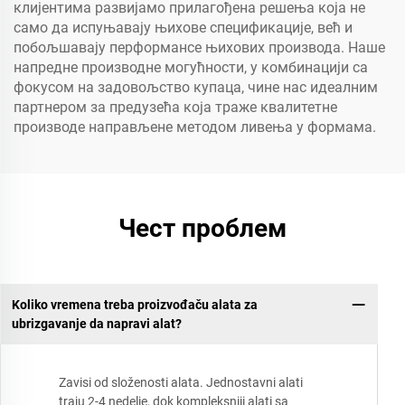
клијентима развијамо прилагођена решења која не
само да испуњавају њихове спецификације, већ и
побољшавају перформансе њихових производа. Наше
напредне производне могућности, у комбинацији са
фокусом на задовољство купаца, чине нас идеалним
партнером за предузећа која траже квалитетне
производе направљене методом ливења у формама.
Чест проблем
Koliko vremena treba proizvođaču alata za
ubrizgavanje da napravi alat?
Zavisi od složenosti alata. Jednostavni alati
traju 2-4 nedelje, dok kompleksniji alati sa