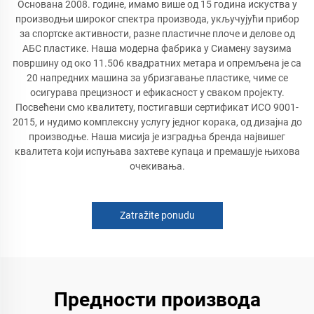
Основана 2008. године, имамо више од 15 година искуства у
производњи широког спектра производа, укључујући прибор
за спортске активности, разне пластичне плоче и делове од
АБС пластике. Наша модерна фабрика у Сиамену заузима
површину од око 11.506 квадратних метара и опремљена је са
20 напредних машина за убризгавање пластике, чиме се
осигурава прецизност и ефикасност у сваком пројекту.
Посвећени смо квалитету, постигавши сертификат ИСО 9001-
2015, и нудимо комплексну услугу једног корака, од дизајна до
производње. Наша мисија је изградња бренда највишег
квалитета који испуњава захтеве купаца и премашује њихова
очекивања.
Zatražite ponudu
Предности производа