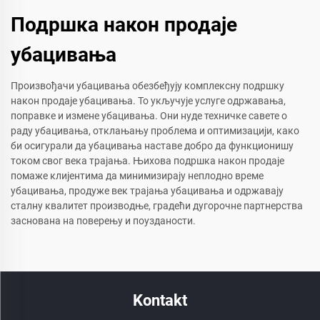
Подршка након продаје
убацивања
Произвођачи убацивања обезбеђују комплексну подршку
након продаје убацивања. То укључује услуге одржавања,
поправке и измене убацивања. Они нуде техничке савете о
раду убацивања, отклањању проблема и оптимизацији, како
би осигурали да убацивања наставе добро да функционишу
током свог века трајања. Њихова подршка након продаје
помаже клијентима да минимизирају неплодно време
убацивања, продуже век трајања убацивања и одржавају
сталну квалитет производње, градећи дугорочне партнерства
заснована на поверењу и поузданости.
Kontakt