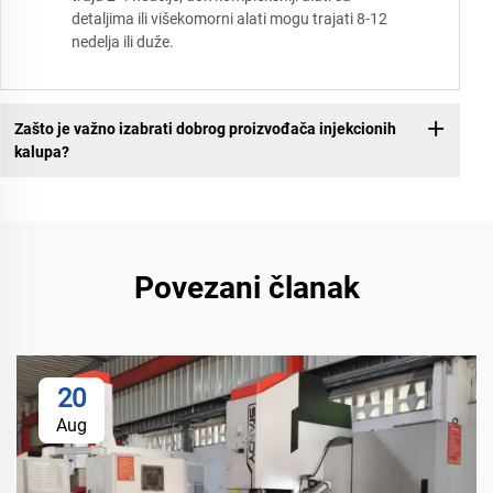
detaljima ili višekomorni alati mogu trajati 8-12
nedelja ili duže.
Zašto je važno izabrati dobrog proizvođača injekcionih
kalupa?
Povezani članak
20
Aug