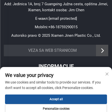
Add: Jedinica 1A, broj 7 Guangxing Južna cesta, opština Jimei,
Xiamen, kontakt osoba: Jim Chen
Е-маил:
[email protected]
Mobilni:
+86-18759290015
Autorsko pravo © 2025 Xiamen Jinen Plastic Co., Ltd.
https://www.jinenplastic.com/service
VEZA SA WEB STRANICOM
https://www.jinenplastic.com/our-company
INFORMACIJE
https://www.jinenplastic.com/solution
We value your privacy
Prijavite se da primate naš nedeljni bilten
https://www.jinenplastic.com/projects
We use cookies and similar tools to provide our services. If you
don't want to accept all cookies, click Personalize cookies.
https://www.jinenplastic.com/news
Accept all
https://www.jinenplastic.com/contact-us
Пошаљи
Personalize cookies