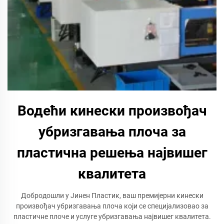
Водећи кинески произвођач
убризгавања плоча за
пластична решења највишег
квалитета
Добродошли у Јинен Пластик, ваш премијерни кинески
произвођач убризгавања плоча који се специјализовао за
пластичне плоче и услуге убризгавања највишег квалитета.