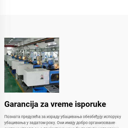
Garancija za vreme isporuke
Позната предузећа за израду убацивања обезбеђују испоруку
убацивања у задатом року. Они имају добро организоване