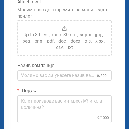
Attachment
Молимо вас да отпремите најмање један
прилог
Up to 3 files，more 30mb，suppor jpg、
jpeg、png、pdf、doc、docx、xls、xlsx、
csv、txt
Назив компаније
0/200
Порука
0/1000