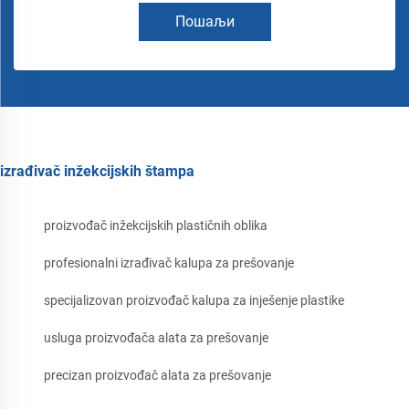
Пошаљи
izrađivač inžekcijskih štampa
proizvođač inžekcijskih plastičnih oblika
profesionalni izrađivač kalupa za prešovanje
specijalizovan proizvođač kalupa za inješenje plastike
usluga proizvođača alata za prešovanje
precizan proizvođač alata za prešovanje