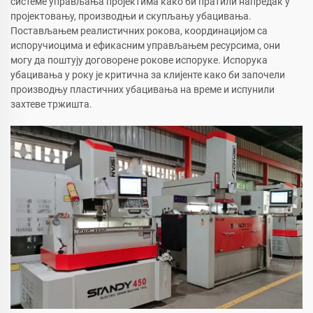
системе управљања пројектима како би пратили напредак у
пројектовању, производњи и скупљању убацивања.
Постављањем реалистичних рокова, координацијом са
испоручиоцима и ефикасним управљањем ресурсима, они
могу да поштују договорене рокове испоруке. Испорука
убацивања у року је критична за клијенте како би започели
производњу пластичних убацивања на време и испунили
захтеве тржишта.