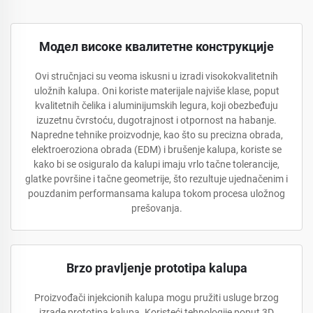
Модел високе квалитетне конструкције
Ovi stručnjaci su veoma iskusni u izradi visokokvalitetnih
uložnih kalupa. Oni koriste materijale najviše klase, poput
kvalitetnih čelika i aluminijumskih legura, koji obezbeđuju
izuzetnu čvrstoću, dugotrajnost i otpornost na habanje.
Napredne tehnike proizvodnje, kao što su precizna obrada,
elektroeroziona obrada (EDM) i brušenje kalupa, koriste se
kako bi se osiguralo da kalupi imaju vrlo tačne tolerancije,
glatke površine i tačne geometrije, što rezultuje ujednačenim i
pouzdanim performansama kalupa tokom procesa uložnog
prešovanja.
Brzo pravljenje prototipa kalupa
Proizvođači injekcionih kalupa mogu pružiti usluge brzog
izrade prototipa kalupa. Koristeći tehnologije poput 3D