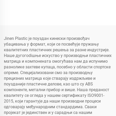
Jinen Plastic је поуздан кинески произвођач
убацивања у формат, који се посвећује пружању
квалитетних пластичних решења за разне индустрије.
Наше дугогodiшње искуство у производњи пластичних
матрица и компонената омогућава нам да испунимо
разнолике захтеве купаца, посебно у области спортске
опреме. Специјализовани смо за производњу
прецизних матрица које стварају издржљиве и
поузданије пластичне делове, као што су ABS
компоненте, метални прибор и више. Наша преданост
квалитету се огледа у нашем сертификату ISO9001-
2015, који гарантује да наши производни процеси
одговарају међународним стандардима. Сваки
пројекат је јединствен и у сарадњи са нашим