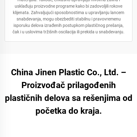
usklađuju proizvodne programe kako bi zadovoljili rokove
klijenata. Zahvaljujući sposobnostima u upravljanju lancem
snabdevanja, mogu obezbediti stabilnu i pravovremenu
isporuku delova izrađenih postupkom plastičnog prešanja,
čak i u uslovima tržišnih oscilacija ili prekida u snabdevanju.
China Jinen Plastic Co., Ltd. –
Proizvođač prilagođenih
plastičnih delova sa rešenjima od
početka do kraja.