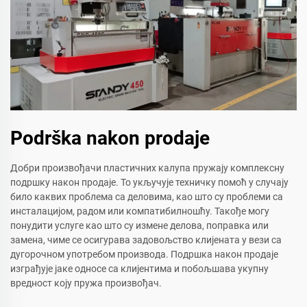
Podrška nakon prodaje
Добри произвођачи пластичних калупа пружају комплексну
подршку након продаје. То укључује техничку помоћ у случају
било каквих проблема са деловима, као што су проблеми са
инсталацијом, радом или компатибилношћу. Такође могу
понудити услуге као што су измене делова, поправка или
замена, чиме се осигурава задовољство клијената у вези са
дугорочном употребом производа. Подршка након продаје
изграђује јаке односе са клијентима и побољшава укупну
вредност коју пружа произвођач.