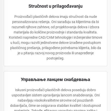
Stručnost u prilagođavanju
Proizvođači plastičnih delova imaju stručnost da nude
personalizovana rešenja. Oni sarađuju sa klijentima da bi
razumeli njihove zahteve, od projektovanja delova i izbora
materijala do količine proizvodnje i standarda kvaliteta.
Koristeći napredne CAD/CAM tehnologije i inženjerske timove
u kući, mogu razviti jedinstvene delove izrađene postupkom
plastičnog prešanja, prilagođene potrebama klijenta, bilo da
je u pitanju razvoj novog proizvoda ili unapređenje
postojećeg.
Управљање ланцем снабдевања
Iskusni proizvođači plastičnih delova poseduju dobro
uspostavljen sistem upravljanja lancom snabdevanja. Oni
nabavljaju visokokvalitetne sirovine od pouzdanih
dobavljača, čime se osigurava stabilan kvalitet i dostupnost
materijala. Takođe, efikasno upravljaju nivoima zaliha i