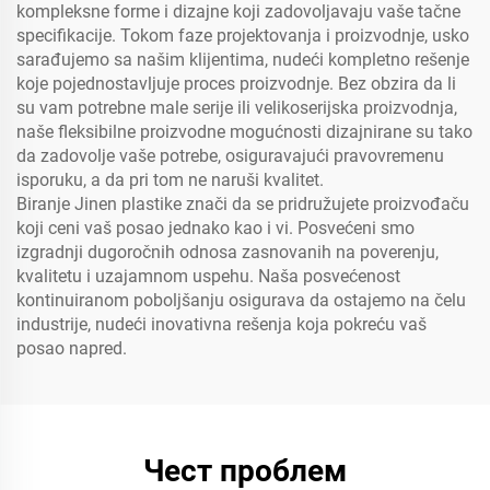
kompleksne forme i dizajne koji zadovoljavaju vaše tačne
specifikacije. Tokom faze projektovanja i proizvodnje, usko
sarađujemo sa našim klijentima, nudeći kompletno rešenje
koje pojednostavljuje proces proizvodnje. Bez obzira da li
su vam potrebne male serije ili velikoserijska proizvodnja,
naše fleksibilne proizvodne mogućnosti dizajnirane su tako
da zadovolje vaše potrebe, osiguravajući pravovremenu
isporuku, a da pri tom ne naruši kvalitet.
Biranje Jinen plastike znači da se pridružujete proizvođaču
koji ceni vaš posao jednako kao i vi. Posvećeni smo
izgradnji dugoročnih odnosa zasnovanih na poverenju,
kvalitetu i uzajamnom uspehu. Naša posvećenost
kontinuiranom poboljšanju osigurava da ostajemo na čelu
industrije, nudeći inovativna rešenja koja pokreću vaš
posao napred.
Чест проблем