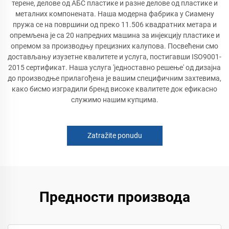
терене, делове од АБС пластике и разне делове од пластике и
металних компонената. Наша модерна фабрика у Сиамену
пружа се на површини од преко 11.506 квадратних метара и
опремљена је са 20 напредних машина за инјекцију пластике и
опремом за производњу прецизних калупова. Посвећени смо
достављању изузетне квалитете и услуга, постигавши ISO9001-
2015 сертификат. Наша услуга 'једноставно решење' од дизајна
до производње прилагођена је вашим специфичним захтевима,
како бисмо изградили бренд високе квалитете док ефикасно
служимо нашим купцима.
Zatražite ponudu
Предности производа