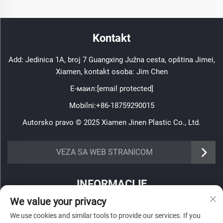
Kontakt
Add: Jedinica 1A, broj 7 Guangxing Južna cesta, opština Jimei,
Xiamen, kontakt osoba: Jim Chen
Е-маил:
[email protected]
Mobilni:
+86-18759290015
Autorsko pravo © 2025 Xiamen Jinen Plastic Co., Ltd.
https://www.jinenplastic.com/service
VEZA SA WEB STRANICOM
https://www.jinenplastic.com/our-company
INFORMACIJE
https://www.jinenplastic.com/solution
We value your privacy
Prijavite se da primate naš nedeljni bilten
https://www.jinenplastic.com/projects
We use cookies and similar tools to provide our services. If you