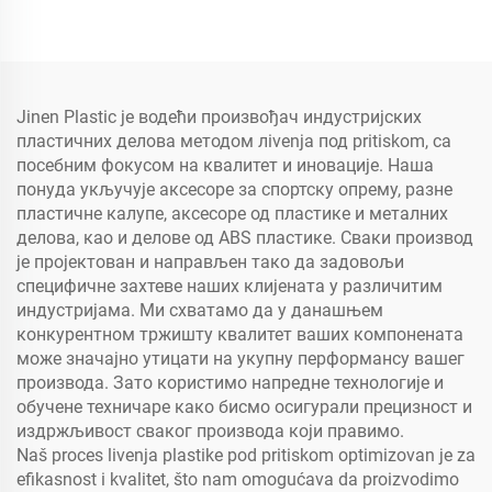
Jinen Plastic је водећи произвођач индустријских
пластичних делова методом лivenja под pritiskom, са
посебним фокусом на квалитет и иновације. Наша
понуда укључује аксесоре за спортску опрему, разне
пластичне калупе, аксесоре од пластике и металних
делова, као и делове од ABS пластике. Сваки производ
је пројектован и направљен тако да задовољи
специфичне захтеве наших клијената у различитим
индустријама. Ми схватамо да у данашњем
конкурентном тржишту квалитет ваших компонената
може значајно утицати на укупну перформансу вашег
производа. Зато користимо напредне технологије и
обучене техничаре како бисмо осигурали прецизност и
издржљивост сваког производа који правимо.
Naš proces livenja plastike pod pritiskom optimizovan je za
efikasnost i kvalitet, što nam omogućava da proizvodimo