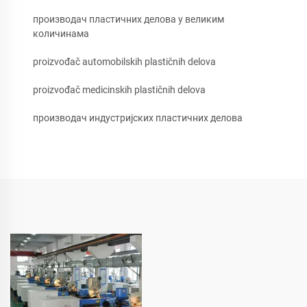
производач пластичних делова у великим
количинама
proizvođač automobilskih plastičnih delova
proizvođač medicinskih plastičnih delova
производач индустријских пластичних делова