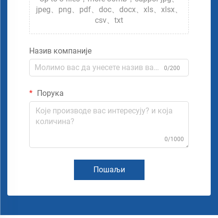
jpeg、png、pdf、doc、docx、xls、xlsx、
csv、txt
Назив компаније
0/200
Порука
0/1000
Пошаљи