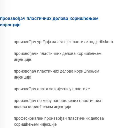
произвођач пластичних делова коришћењем
инјекције
произвођач уређаја за лivenje пластике под pritiskom
произвођачи пластичних делова коришћењем
инјекције
произвођач пластичних делова коришћењем
инјекције
произвођач алата за инјекцију пластике
произвођач по меру направљених пластичних
делова коришћењем инјекције
професионални произвођач пластичних делова
коришћењем инјекције