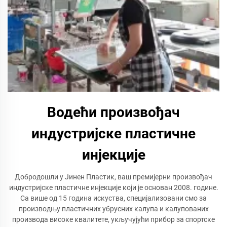
Водећи произвођач
индустријске пластичне
инјекције
Добродошли у Јинен Пластик, ваш премијерни произвођач
индустријске пластичне инјекције који је основан 2008. године.
Са више од 15 година искуства, специјализовани смо за
производњу пластичних убрусних калупа и калупованих
производа високе квалитете, укључујући прибор за спортске