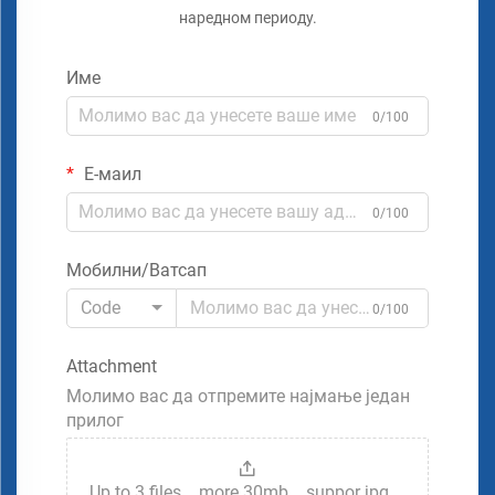
наредном периоду.
Име
0/100
Е-маил
0/100
Мобилни/Ватсап
Code
0/100
Attachment
Молимо вас да отпремите најмање један
прилог
Up to 3 files，more 30mb，suppor jpg、