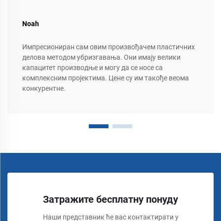
Noah
Импресиониран сам овим произвођачем пластичних
делова методом убризгавања. Они имају велики
капацитет производње и могу да се носе са
комплексним пројектима. Цене су им такође веома
конкурентне.
Затражите бесплатну понуду
Наши представник ће вас контактирати у