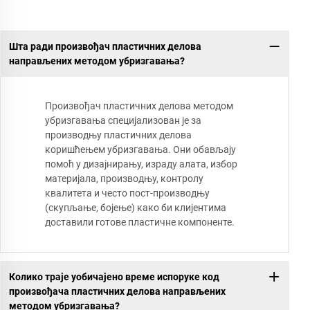
Шта ради произвођач пластичних делова
направљених методом убризгавања?
Произвођач пластичних делова методом
убризгавања специјализован је за
производњу пластичних делова
коришћењем убризгавања. Они обављају
помоћ у дизајнирању, израду алата, избор
материјала, производњу, контролу
квалитета и често пост-производњу
(скупљање, бојење) како би клијентима
доставили готове пластичне компоненте.
Колико траје уобичајено време испоруке код
произвођача пластичних делова направљених
методом убризгавања?