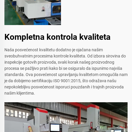
Kompletna kontrola kvaliteta
Naša posvećenost kvalitetu dodatno je ojačana našim
sveobuhvatnim procesima kontrole kvaliteta. Od izbora sirovina do
inspekcije gotovih proizvoda, svaki korak našeg proizvodnog
procesa se pažljivo prati kako bi se osiguralo da ispunimo najviša
standarda. Ova posvećenost upravljanju kvalitetom omogućila nam
je da dobijemo sertifikaciju ISO 9001:2015, što odražava našu
nepokolebljivu posvećenost isporuci pouzdanih i trajnih proizvoda
našim klijentima.