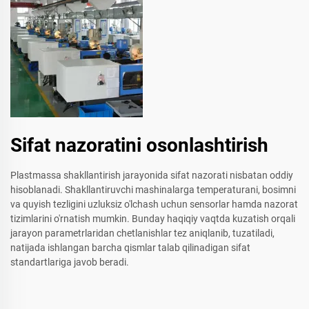
Sifat nazoratini osonlashtirish
Plastmassa shakllantirish jarayonida sifat nazorati nisbatan oddiy
hisoblanadi. Shakllantiruvchi mashinalarga temperaturani, bosimni
va quyish tezligini uzluksiz o'lchash uchun sensorlar hamda nazorat
tizimlarini o'rnatish mumkin. Bunday haqiqiy vaqtda kuzatish orqali
jarayon parametrlaridan chetlanishlar tez aniqlanib, tuzatiladi,
natijada ishlangan barcha qismlar talab qilinadigan sifat
standartlariga javob beradi.