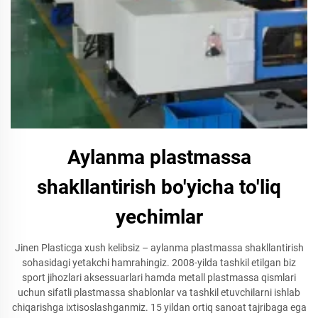
Aylanma plastmassa
shakllantirish bo'yicha to'liq
yechimlar
Jinen Plasticga xush kelibsiz – aylanma plastmassa shakllantirish
sohasidagi yetakchi hamrahingiz. 2008-yilda tashkil etilgan biz
sport jihozlari aksessuarlari hamda metall plastmassa qismlari
uchun sifatli plastmassa shablonlar va tashkil etuvchilarni ishlab
chiqarishga ixtisoslashganmiz. 15 yildan ortiq sanoat tajribaga ega