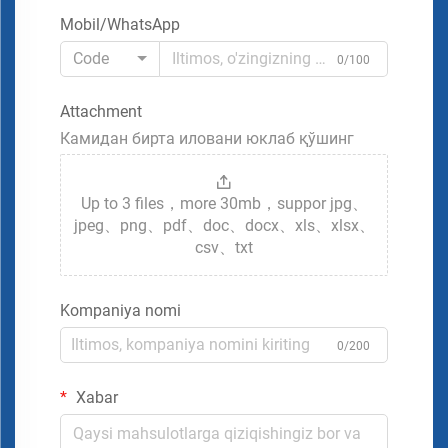
Mobil/WhatsApp
Code
0/100
Attachment
Камидан бирта иловани юклаб қўшинг
Up to 3 files，more 30mb，suppor jpg、
jpeg、png、pdf、doc、docx、xls、xlsx、
csv、txt
Kompaniya nomi
0/200
Xabar