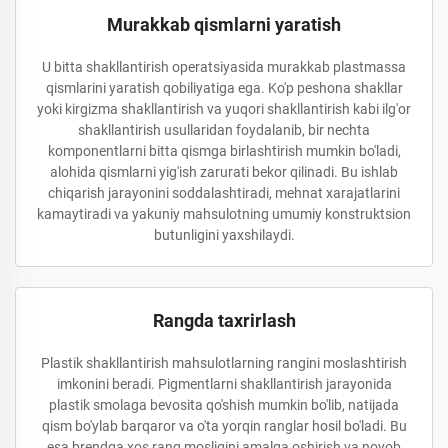
Murakkab qismlarni yaratish
U bitta shakllantirish operatsiyasida murakkab plastmassa
qismlarini yaratish qobiliyatiga ega. Ko'p peshona shakllar
yoki kirgizma shakllantirish va yuqori shakllantirish kabi ilg'or
shakllantirish usullaridan foydalanib, bir nechta
komponentlarni bitta qismga birlashtirish mumkin bo'ladi,
alohida qismlarni yig'ish zarurati bekor qilinadi. Bu ishlab
chiqarish jarayonini soddalashtiradi, mehnat xarajatlarini
kamaytiradi va yakuniy mahsulotning umumiy konstruktsion
butunligini yaxshilaydi.
Rangda taxrirlash
Plastik shakllantirish mahsulotlarning rangini moslashtirish
imkonini beradi. Pigmentlarni shakllantirish jarayonida
plastik smolaga bevosita qo'shish mumkin bo'lib, natijada
qism bo'ylab barqaror va o'ta yorqin ranglar hosil bo'ladi. Bu
esa brendga xos rang mosligini amalga oshirish va noyob