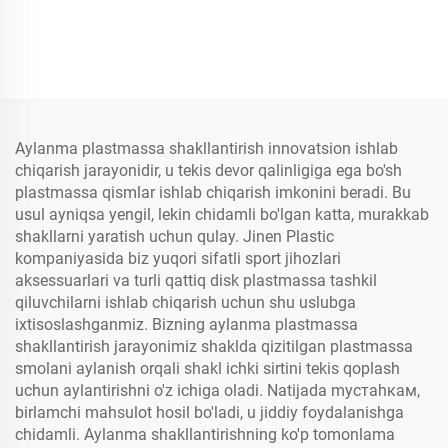
Aylanma plastmassa shakllantirish innovatsion ishlab
chiqarish jarayonidir, u tekis devor qalinligiga ega bo'sh
plastmassa qismlar ishlab chiqarish imkonini beradi. Bu
usul ayniqsa yengil, lekin chidamli bo'lgan katta, murakkab
shakllarni yaratish uchun qulay. Jinen Plastic
kompaniyasida biz yuqori sifatli sport jihozlari
aksessuarlari va turli qattiq disk plastmassa tashkil
qiluvchilarni ishlab chiqarish uchun shu uslubga
ixtisoslashganmiz. Bizning aylanma plastmassa
shakllantirish jarayonimiz shaklda qizitilgan plastmassa
smolani aylanish orqali shakl ichki sirtini tekis qoplash
uchun aylantirishni o'z ichiga oladi. Natijada mустahкам,
birlamchi mahsulot hosil bo'ladi, u jiddiy foydalanishga
chidamli. Aylanma shakllantirishning ko'p tomonlama