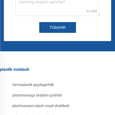
0/1000
Yuborish
plastik moldash
termoplastik qaydagichilik
plastmassaga shablon qo'shish
plastmassani siqish orqali shakllash