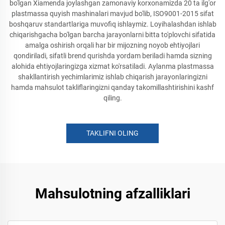
bo'lgan Xiamenda joylashgan zamonaviy korxonamizda 20 ta ilg'or
plastmassa quyish mashinalari mavjud bo'lib, ISO9001-2015 sifat
boshqaruv standartlariga muvofiq ishlaymiz. Loyihalashdan ishlab
chiqarishgacha bo'lgan barcha jarayonlarni bitta to'plovchi sifatida
amalga oshirish orqali har bir mijozning noyob ehtiyojlari
qondiriladi, sifatli brend qurishda yordam beriladi hamda sizning
alohida ehtiyojlaringizga xizmat ko'rsatiladi. Aylanma plastmassa
shakllantirish yechimlarimiz ishlab chiqarish jarayonlaringizni
hamda mahsulot takliflaringizni qanday takomillashtirishini kashf
qiling.
TAKLIFNI OLING
Mahsulotning afzalliklari