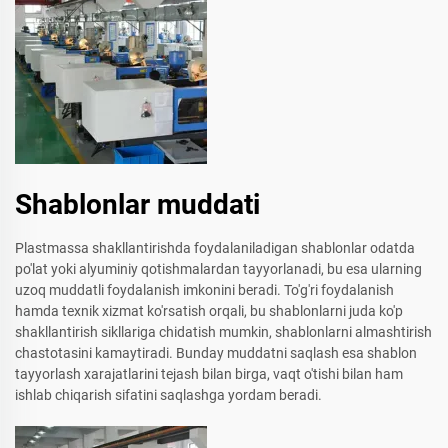
Shablonlar muddati
Plastmassa shakllantirishda foydalaniladigan shablonlar odatda
po'lat yoki alyuminiy qotishmalardan tayyorlanadi, bu esa ularning
uzoq muddatli foydalanish imkonini beradi. To'g'ri foydalanish
hamda texnik xizmat ko'rsatish orqali, bu shablonlarni juda ko'p
shakllantirish sikllariga chidatish mumkin, shablonlarni almashtirish
chastotasini kamaytiradi. Bunday muddatni saqlash esa shablon
tayyorlash xarajatlarini tejash bilan birga, vaqt o'tishi bilan ham
ishlab chiqarish sifatini saqlashga yordam beradi.