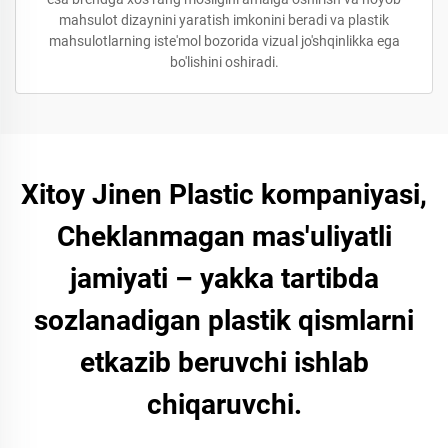
mahsulot dizaynini yaratish imkonini beradi va plastik
mahsulotlarning iste'mol bozorida vizual jo'shqinlikka ega
bo'lishini oshiradi.
Xitoy Jinen Plastic kompaniyasi,
Cheklanmagan mas'uliyatli
jamiyati – yakka tartibda
sozlanadigan plastik qismlarni
etkazib beruvchi ishlab
chiqaruvchi.