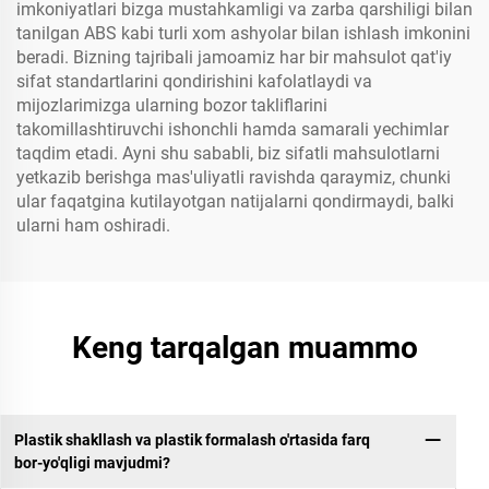
imkoniyatlari bizga mustahkamligi va zarba qarshiligi bilan
tanilgan ABS kabi turli xom ashyolar bilan ishlash imkonini
beradi. Bizning tajribali jamoamiz har bir mahsulot qat'iy
sifat standartlarini qondirishini kafolatlaydi va
mijozlarimizga ularning bozor takliflarini
takomillashtiruvchi ishonchli hamda samarali yechimlar
taqdim etadi. Ayni shu sababli, biz sifatli mahsulotlarni
yetkazib berishga mas'uliyatli ravishda qaraymiz, chunki
ular faqatgina kutilayotgan natijalarni qondirmaydi, balki
ularni ham oshiradi.
Keng tarqalgan muammo
Plastik shakllash va plastik formalash o'rtasida farq
bor-yo'qligi mavjudmi?