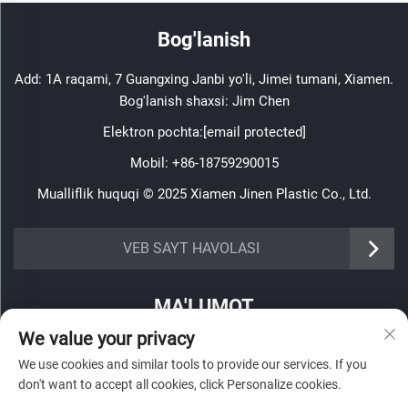
Bog'lanish
Add: 1A raqami, 7 Guangxing Janbi yo'li, Jimei tumani, Xiamen.
Bog'lanish shaxsi: Jim Chen
Elektron pochta:
[email protected]
Mobil:
+86-18759290015
Mualliflik huquqi © 2025 Xiamen Jinen Plastic Co., Ltd.
https://www.jinenplastic.com/service
VEB SAYT HAVOLASI
https://www.jinenplastic.com/our-company
MA'LUMOT
https://www.jinenplastic.com/solution
We value your privacy
Haftalik axborotnomamizni olish uchun roʻyxatdan oʻting
https://www.jinenplastic.com/projects
We use cookies and similar tools to provide our services. If you
don't want to accept all cookies, click Personalize cookies.
https://www.jinenplastic.com/news