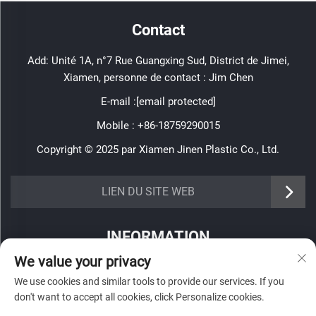
Contact
Add: Unité 1A, n°7 Rue Guangxing Sud, District de Jimei,
Xiamen, personne de contact : Jim Chen
E-mail :
[email protected]
Mobile :
+86-18759290015
Copyright © 2025 par Xiamen Jinen Plastic Co., Ltd.
https://www.jinenplastic.com/service
LIEN DU SITE WEB
https://www.jinenplastic.com/our-company
INFORMATION
https://www.jinenplastic.com/solution
We value your privacy
Inscrivez-vous pour recevoir notre newsletter hebdomadaire
https://www.jinenplastic.com/projects
We use cookies and similar tools to provide our services. If you
don't want to accept all cookies, click Personalize cookies.
https://www.jinenplastic.com/news