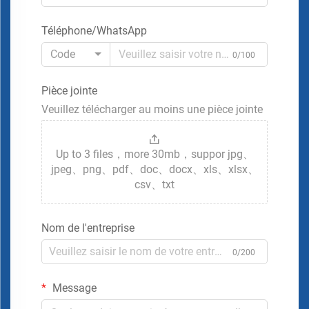
Téléphone/WhatsApp
Code
0/100
Pièce jointe
Veuillez télécharger au moins une pièce jointe
Up to 3 files，more 30mb，suppor jpg、
jpeg、png、pdf、doc、docx、xls、xlsx、
csv、txt
Nom de l'entreprise
0/200
Message