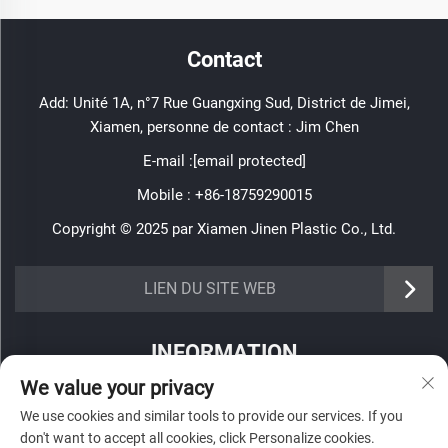
Contact
Add: Unité 1A, n°7 Rue Guangxing Sud, District de Jimei,
Xiamen, personne de contact : Jim Chen
E-mail :
[email protected]
Mobile :
+86-18759290015
Copyright © 2025 par Xiamen Jinen Plastic Co., Ltd.
https://www.jinenplastic.com/service
LIEN DU SITE WEB
https://www.jinenplastic.com/our-company
INFORMATION
https://www.jinenplastic.com/solution
We value your privacy
Inscrivez-vous pour recevoir notre newsletter hebdomadaire
https://www.jinenplastic.com/projects
We use cookies and similar tools to provide our services. If you
don't want to accept all cookies, click Personalize cookies.
https://www.jinenplastic.com/news