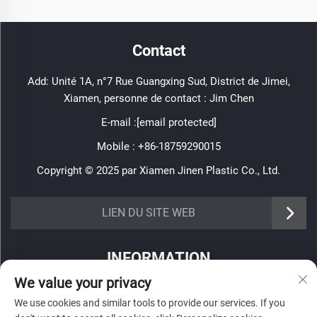
Contact
Add: Unité 1A, n°7 Rue Guangxing Sud, District de Jimei,
Xiamen, personne de contact : Jim Chen
E-mail :
[email protected]
Mobile :
+86-18759290015
Copyright © 2025 par Xiamen Jinen Plastic Co., Ltd.
https://www.jinenplastic.com/service
LIEN DU SITE WEB
https://www.jinenplastic.com/our-company
INFORMATION
https://www.jinenplastic.com/solution
We value your privacy
Inscrivez-vous pour recevoir notre newsletter hebdomadaire
https://www.jinenplastic.com/projects
We use cookies and similar tools to provide our services. If you