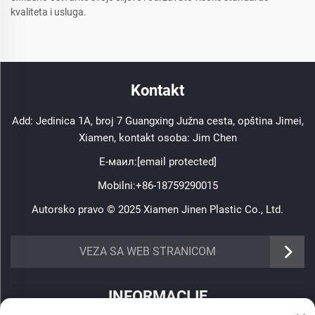
kvaliteta i usluga.
Kontakt
Add: Jedinica 1A, broj 7 Guangxing Južna cesta, opština Jimei,
Xiamen, kontakt osoba: Jim Chen
Е-маил:
[email protected]
Mobilni:
+86-18759290015
Autorsko pravo © 2025 Xiamen Jinen Plastic Co., Ltd.
https://www.jinenplastic.com/service
VEZA SA WEB STRANICOM
https://www.jinenplastic.com/our-company
INFORMACIJE
https://www.jinenplastic.com/solution