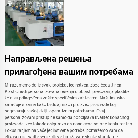
Направљена решења
прилагођена вашим потребама
Mi razumemo da je svaki projekat jedinstven, zbog čega Jinen
Plastic nudi personalizovana rešenja u oblasti prešovanja plastike
koja su prilagođena vašim specifičnim zahtevima. Naš tim usko
sarađuje s vama kako bi dizajnirao i proizveo proizvode koji
odgovaraju vašoj viziji i operativnim potrebama. Ovaj
personalizovani pristup ne samo da poboljšava kvalitet konačnog
proizvoda, već takođe osigurava da naša cena ostane konkurentna.
Fokusiranjem na vaše jedinstvene potrebe, pomažemo vam da
efikasno ostvarite svoje ciljeve i održavate visoke standarde