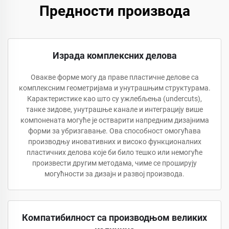
Предности производа
Израда комплексних делова
Овакве форме могу да праве пластичне делове са
комплексним геометријама и унутрашњим структурама.
Карактеристике као што су ужлебљења (undercuts),
танке зидове, унутрашње канале и интеграцију више
компонената могуће је остварити напредним дизајнима
форми за убризгавање. Ова способност омогућава
производњу иновативних и високо функционалних
пластичних делова које би било тешко или немогуће
произвести другим методама, чиме се проширују
могућности за дизајн и развој производа.
Компатибилност са производњом великих