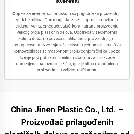
количина
Форме за лivenje pod pritiskom su pogodne za proizvodnju
velikih količina. One mogu da izdrže napore ponavljanih
ciklusa livenja, omogućavajući kontinuiranu proizvodnju
velikog broja plastičnih delova. Upotreba višekomornih
kalupa dodatno povećava efikasnost proizvodnje, jer
omogućava proizvodnju više delova u jednom ciklusu. Ova
kompatibilnost sa masovnom proizvodnjom čini kalupe za
livenje pod pritiskom idealnim izborom za proizvode
namenjene masovnom tržištu, gde je bitna ekonomična
proizvodnja u velikim količinama.
China Jinen Plastic Co., Ltd. –
Proizvođač prilagođenih