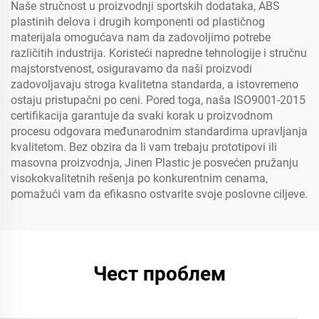
Naše stručnost u proizvodnji sportskih dodataka, ABS
plastinih delova i drugih komponenti od plastičnog
materijala omogućava nam da zadovoljimo potrebe
različitih industrija. Koristeći napredne tehnologije i stručnu
majstorstvenost, osiguravamo da naši proizvodi
zadovoljavaju stroga kvalitetna standarda, a istovremeno
ostaju pristupačni po ceni. Pored toga, naša ISO9001-2015
certifikacija garantuje da svaki korak u proizvodnom
procesu odgovara međunarodnim standardima upravljanja
kvalitetom. Bez obzira da li vam trebaju prototipovi ili
masovna proizvodnja, Jinen Plastic je posvećen pružanju
visokokvalitetnih rešenja po konkurentnim cenama,
pomažući vam da efikasno ostvarite svoje poslovne ciljeve.
Чест проблем