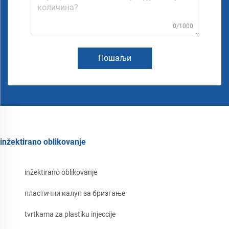
0/1000
Пошаљи
inžektirano oblikovanje
inžektirano oblikovanje
пластични калуп за бризгање
tvrtkama za plastiku injeccije