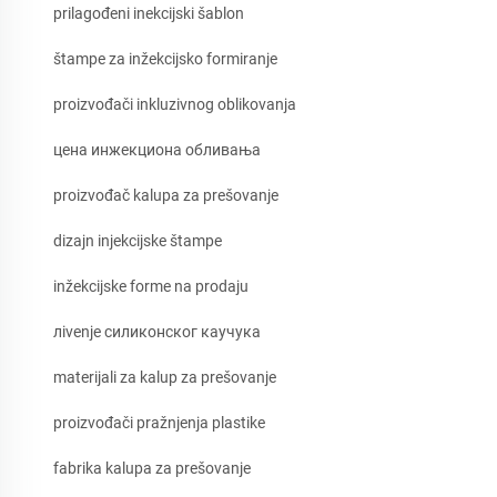
prilagođeni inekcijski šablon
štampe za inžekcijsko formiranje
proizvođači inkluzivnog oblikovanja
цена инжекциона обливања
proizvođač kalupa za prešovanje
dizajn injekcijske štampe
inžekcijske forme na prodaju
лivenje силиконског каучука
materijali za kalup za prešovanje
proizvođači pražnjenja plastike
fabrika kalupa za prešovanje