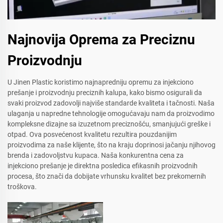
Najnovija Oprema za Preciznu
Proizvodnju
U Jinen Plastic koristimo najnapredniju opremu za injekciono
prešanje i proizvodnju preciznih kalupa, kako bismo osigurali da
svaki proizvod zadovolji najviše standarde kvaliteta i tačnosti. Naša
ulaganja u napredne tehnologije omogućavaju nam da proizvodimo
kompleksne dizajne sa izuzetnom preciznošću, smanjujući greške i
otpad. Ova posvećenost kvalitetu rezultira pouzdanijim
proizvodima za naše klijente, što na kraju doprinosi jačanju njihovog
brenda i zadovoljstvu kupaca. Naša konkurentna cena za
injekciono prešanje je direktna posledica efikasnih proizvodnih
procesa, što znači da dobijate vrhunsku kvalitet bez prekomernih
troškova.