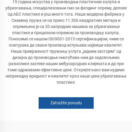
15 година искуства у производњи пластичних калупа и
убризгавања, специјализовани смо за фелдинг опрему, делове
од АБС пластике и још много тога. Наша модерна фабрика у
Сиамену пружа се на преко 11.506 квадратних метара и
опремљена је са 20 напредних машина за убризгавање
пластике и прецизном опремом за производњу калупа.
Поносимо се нашом ISO9001-2015 сертификацијом, чиме се
осигурава да сваки производ испуњава највиши квалитет.
Наша приврженост пружању услуга „једним застојем“ од
дизајна до производње омогућава нам да задовољимо
разнолике захтеве наших међународних клијената и да при
томе одржавамо ефективне цене. Откријте како вам нудимо
непрекидну вредност и квалитет кроз наше цене убризгавања
пластике.
Zatražite ponudu