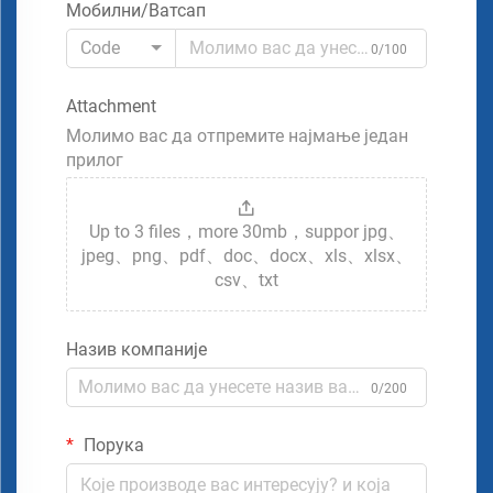
Мобилни/Ватсап
Code
0/100
Attachment
Молимо вас да отпремите најмање један
прилог
Up to 3 files，more 30mb，suppor jpg、
jpeg、png、pdf、doc、docx、xls、xlsx、
csv、txt
Назив компаније
0/200
Порука