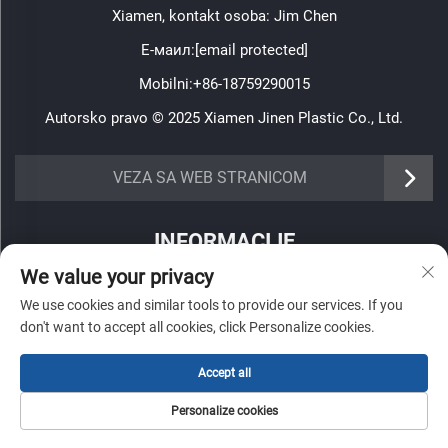
Xiamen, kontakt osoba: Jim Chen
Е-маил:
[email protected]
Mobilni:
+86-18759290015
Autorsko pravo © 2025 Xiamen Jinen Plastic Co., Ltd.
https://www.jinenplastic.com/service
VEZA SA WEB STRANICOM
https://www.jinenplastic.com/our-company
INFORMACIJE
https://www.jinenplastic.com/solution
We value your privacy
Prijavite se da primate naš nedeljni bilten
https://www.jinenplastic.com/projects
We use cookies and similar tools to provide our services. If you
don't want to accept all cookies, click Personalize cookies.
https://www.jinenplastic.com/news
Accept all
https://www.jinenplastic.com/contact-us
Пошаљи
Personalize cookies