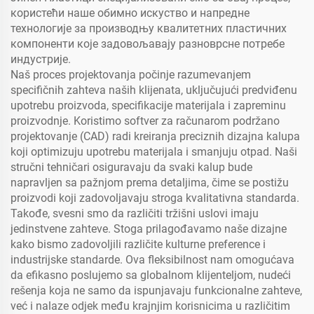
користећи наше обимно искуство и напредне
технологије за производњу квалитетних пластичних
компоненти које задовољавају разноврсне потребе
индустрије.
Naš proces projektovanja počinje razumevanjem
specifičnih zahteva naših klijenata, uključujući predviđenu
upotrebu proizvoda, specifikacije materijala i zapreminu
proizvodnje. Koristimo softver za računarom podržano
projektovanje (CAD) radi kreiranja preciznih dizajna kalupa
koji optimizuju upotrebu materijala i smanjuju otpad. Naši
stručni tehničari osiguravaju da svaki kalup bude
napravljen sa pažnjom prema detaljima, čime se postižu
proizvodi koji zadovoljavaju stroga kvalitativna standarda.
Takođe, svesni smo da različiti tržišni uslovi imaju
jedinstvene zahteve. Stoga prilagođavamo naše dizajne
kako bismo zadovoljili različite kulturne preference i
industrijske standarde. Ova fleksibilnost nam omogućava
da efikasno poslujemo sa globalnom klijenteljom, nudeći
rešenja koja ne samo da ispunjavaju funkcionalne zahteve,
već i nalaze odjek među krajnjim korisnicima u različitim