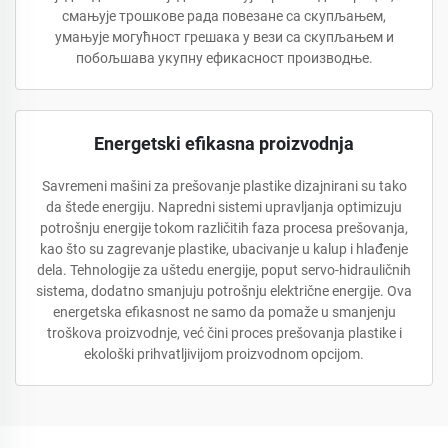
смањује трошкове рада повезане са скупљањем,
умањује могућност грешака у вези са скупљањем и
побољшава укупну ефикасност производње.
Energetski efikasna proizvodnja
Savremeni mašini za prešovanje plastike dizajnirani su tako
da štede energiju. Napredni sistemi upravljanja optimizuju
potrošnju energije tokom različitih faza procesa prešovanja,
kao što su zagrevanje plastike, ubacivanje u kalup i hlađenje
dela. Tehnologije za uštedu energije, poput servo-hidrauličnih
sistema, dodatno smanjuju potrošnju električne energije. Ova
energetska efikasnost ne samo da pomaže u smanjenju
troškova proizvodnje, već čini proces prešovanja plastike i
ekološki prihvatljivijom proizvodnom opcijom.