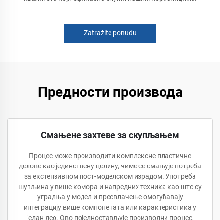
Zatražite ponudu
Предности производа
Смањене захтеве за скупљањем
Процес може производити комплексне пластичне
делове као јединствену целину, чиме се смањује потреба
за екстензивном пост-моделском израдом. Употреба
шупљина у више комора и напредних техника као што су
уградња у модел и пресвлачење омогућавају
интеграцију више компонената или карактеристика у
један део. Ово поједностављује производни процес,