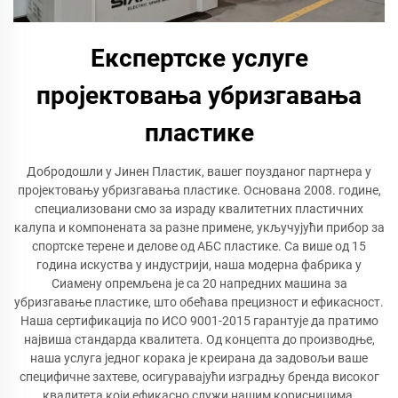
Експертске услуге
пројектовања убризгавања
пластике
Добродошли у Јинен Пластик, вашег поузданог партнера у
пројектовању убризгавања пластике. Основана 2008. године,
специализовани смо за израду квалитетних пластичних
калупа и компонената за разне примене, укључујући прибор за
спортске терене и делове од АБС пластике. Са више од 15
година искуства у индустрији, наша модерна фабрика у
Сиамену опремљена је са 20 напредних машина за
убризгавање пластике, што обећава прецизност и ефикасност.
Наша сертификација по ИСО 9001-2015 гарантује да пратимо
највиша стандарда квалитета. Од концепта до производње,
наша услуга једног корака је креирана да задовољи ваше
специфичне захтеве, осигуравајући изградњу бренда високог
квалитета који ефикасно служи нашим корисницима.