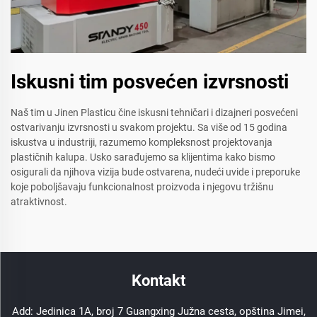
Iskusni tim posvećen izvrsnosti
Naš tim u Jinen Plasticu čine iskusni tehničari i dizajneri posvećeni
ostvarivanju izvrsnosti u svakom projektu. Sa više od 15 godina
iskustva u industriji, razumemo kompleksnost projektovanja
plastičnih kalupa. Usko sarađujemo sa klijentima kako bismo
osigurali da njihova vizija bude ostvarena, nudeći uvide i preporuke
koje poboljšavaju funkcionalnost proizvoda i njegovu tržišnu
atraktivnost.
Kontakt
Add: Jedinica 1A, broj 7 Guangxing Južna cesta, opština Jimei,