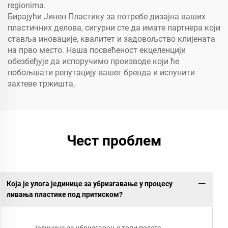
regionima.
Бирајући Јинен Пластику за потребе дизајна ваших
пластичних делова, сигурни сте да имате партнера који
ставља иновације, квалитет и задовољство клијената
на прво место. Наша посвећеност екцеленцији
обезбеђује да испоручимо производе који ће
побољшати репутацију вашег бренда и испунити
захтеве тржишта.
Чест проблем
Која је улога јединице за убризгавање у процесу
ливања пластике под притиском?
Јединица за убризгавање топи пелете