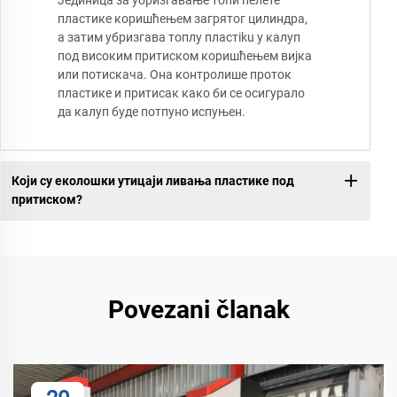
пластике коришћењем загрятог цилиндра,
а затим убризгава топлу пластiku у калуп
под високим притиском коришћењем вијка
или потискача. Она контролише проток
пластике и притисак како би се осигурало
да калуп буде потпуно испуњен.
Који су еколошки утицаји ливања пластике под
притиском?
Povezani članak