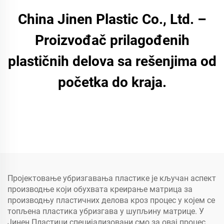
China Jinen Plastic Co., Ltd. –
Proizvođač prilagođenih
plastičnih delova sa rešenjima od
početka do kraja.
Пројектовање убризгавања пластике је кључан аспект
производње који обухвата креирање матрица за
производњу пластичних делова кроз процес у којем се
топљена пластика убризгава у шупљину матрице. У
Јинен Пластици специјализовани смо за овај процес,