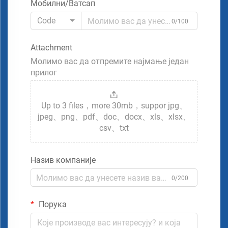
Мобилни/Ватсап
Code
0/100
Attachment
Молимо вас да отпремите најмање један
прилог
Up to 3 files，more 30mb，suppor jpg、
jpeg、png、pdf、doc、docx、xls、xlsx、
csv、txt
Назив компаније
0/200
Порука