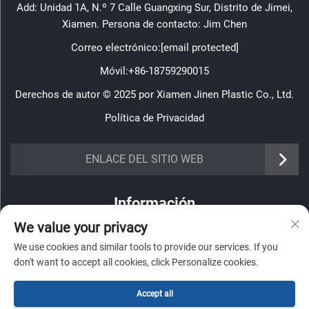
Add: Unidad 1A, N.º 7 Calle Guangxing Sur, Distrito de Jimei,
Xiamen. Persona de contacto: Jim Chen
Correo electrónico:
[email protected]
Móvil:
+86-18759290015
Derechos de autor © 2025 por Xiamen Jinen Plastic Co., Ltd.
Política de Privacidad
https://www.jinenplastic.com/service
ENLACE DEL SITIO WEB
https://www.jinenplastic.com/our-company
Información
https://www.jinenplastic.com/solution
We value your privacy
Regístrese para recibir nuestro boletín semanal
https://www.jinenplastic.com/projects
We use cookies and similar tools to provide our services. If you
don't want to accept all cookies, click Personalize cookies.
https://www.jinenplastic.com/news
https://www.jinenplastic.com/contact-us
Accept all